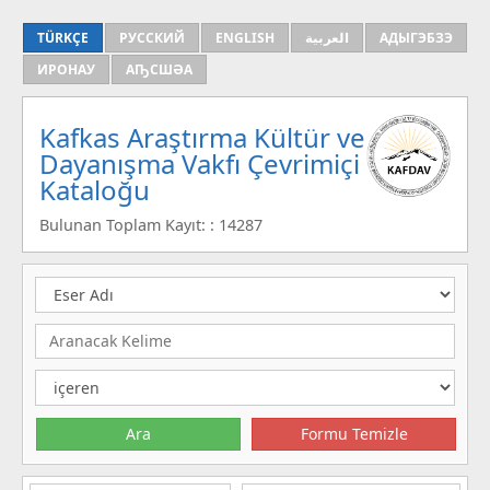
TÜRKÇE
РУССКИЙ
ENGLISH
العربية
АДЫГЭБЗЭ
ИРОНАУ
АҦСШӘА
Kafkas Araştırma Kültür ve
Dayanışma Vakfı Çevrimiçi
Kataloğu
Bulunan Toplam Kayıt: : 14287