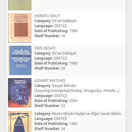
HOROTU DAUT
Category:
Dil ve Edebiyat
Language:
OSETÇE
Date of Publishing:
1990
Shelf Number:
18
TAZE BESATI
Category:
Dil ve Edebiyat
Language:
OSETÇE
Date of Publishing:
1990
Shelf Number:
20
AZAMAT KAYTUKO
Category:
Sosyal Bilimler
(Sosyoloji,Antropoloji,Etnoloji, Etnografya, Felsefe...)
Language:
OSETÇE
Date of Publishing:
2004
Shelf Number:
23
Category:
Resim-Müzik-Heykel ve diğer Sanat dalları
Language:
OSETÇE
Date of Publishing:
1982
Shelf Number:
24