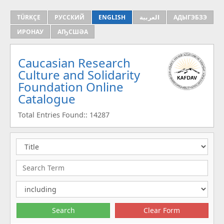
TÜRKÇE
РУССКИЙ
ENGLISH
العربية
АДЫГЭБЗЭ
ИРОНАУ
АҦСШӘА
Caucasian Research
Culture and Solidarity
Foundation Online
Catalogue
Total Entries Found:: 14287