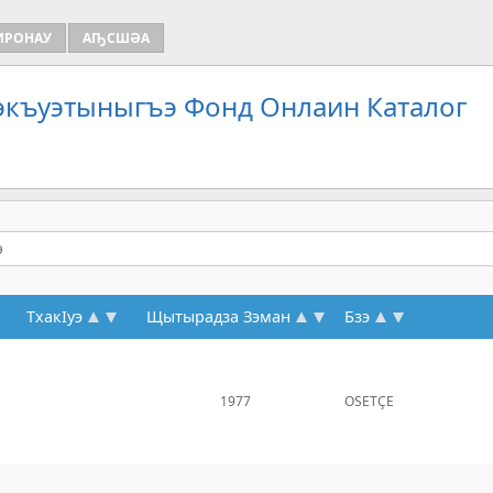
ИРОНАУ
АҦСШӘА
Зэкъуэтыныгъэ Фонд Онлаин Каталог
ТхакIуэ
Щытырадза Зэман
Бзэ
1977
OSETÇE