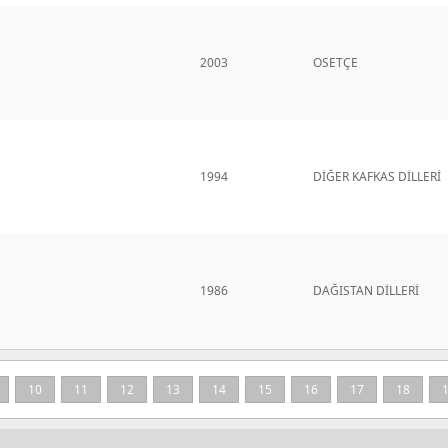
2003
OSETÇE
1994
DİĞER KAFKAS DİLLERİ
1986
DAĞISTAN DİLLERİ
10
11
12
13
14
15
16
17
18