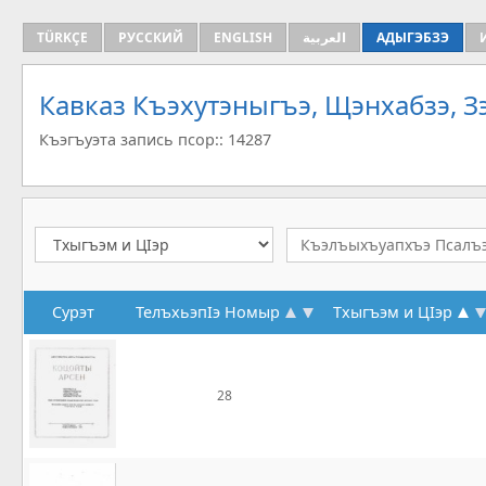
TÜRKÇE
РУССКИЙ
ENGLISH
العربية
АДЫГЭБЗЭ
Кавказ Къэхутэныгъэ, Щэнхабзэ, 
Къэгъуэта запись псор:: 14287
Сурэт
ТелъхьэпIэ Номыр
Тхыгъэм и ЦIэр
28