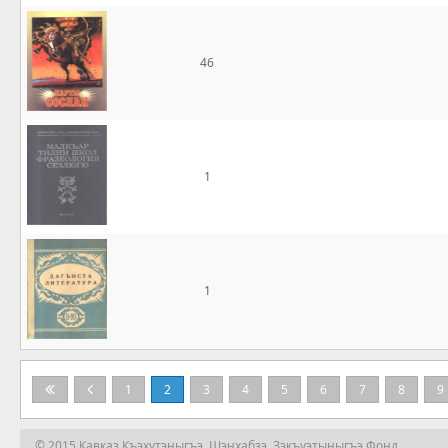
46
1
1
1
2
3
4
5
6
7
8
9
© 2015 Кавказ Къэхутэныгъэ, Щэнхабзэ, Зэкъуэтыныгъэ Фонд