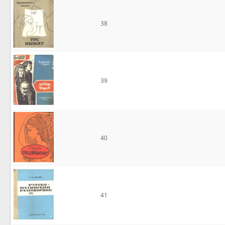
38
39
40
41