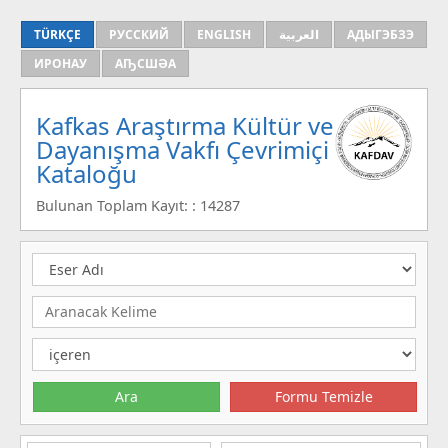
TÜRKÇE
РУССКИЙ
ENGLISH
العربية
АДЫГЭБЗЭ
ИРОНАУ
АҦСШӘА
Kafkas Araştırma Kültür ve
Dayanışma Vakfı Çevrimiçi
Kataloğu
Bulunan Toplam Kayıt: : 14287