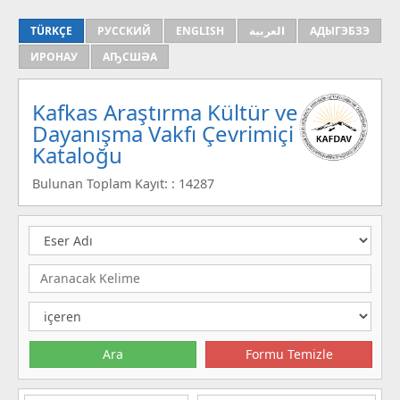
TÜRKÇE
РУССКИЙ
ENGLISH
العربية
АДЫГЭБЗЭ
ИРОНАУ
АҦСШӘА
Kafkas Araştırma Kültür ve
Dayanışma Vakfı Çevrimiçi
Kataloğu
Bulunan Toplam Kayıt: : 14287