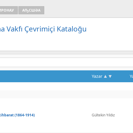
ИРОНАУ
АҦСШӘА
a Vakfı Çevrimiçi Kataloğu
Yazar
Y
tihbarat (1864-1914)
Gültekin Yıldız