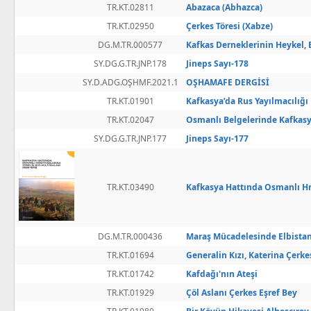
TR.KT.02811
Abazaca (Abhazca)
TR.KT.02950
Çerkes Töresi (Xabze)
DG.M.TR.000577
Kafkas Derneklerinin Heykel, 
SY.DG.G.TR.JNP.178
Jineps Sayı-178
SY.D.ADG.OŞHMF.2021.1
OŞHAMAFE DERGİSİ
TR.KT.01901
Kafkasya’da Rus Yayılmacılığı
TR.KT.02047
Osmanlı Belgelerinde Kafkas
SY.DG.G.TR.JNP.177
Jineps Sayı-177
TR.KT.03490
Kafkasya Hattında Osmanlı Hris
DG.M.TR.000436
Maraş Mücadelesinde Elbistan
TR.KT.01694
Generalin Kızı, Katerina Çerke
TR.KT.01742
Kafdağı'nın Ateşi
TR.KT.01929
Çöl Aslanı Çerkes Eşref Bey