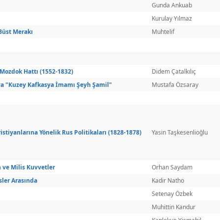
Gunda Ankuab
Kurulay Yılmaz
Büst Merakı
Muhtelif
 Mozdok Hattı (1552-1832)
Didem Çatalkılıç
ya "Kuzey Kafkasya İmamı Şeyh Şamil"
Mustafa Özsaray
tiyanlarına Yönelik Rus Politikaları (1828-1878)
Yasin Taşkesenlioğlu
 ve Milis Kuvvetler
Orhan Saydam
sler Arasında
Kadir Natho
Setenay Özbek
Muhittin Kandur