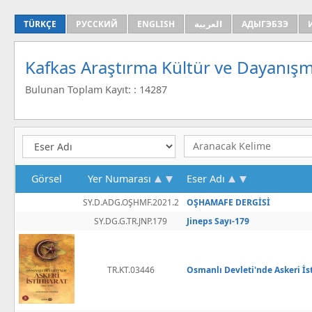
TÜRKÇE
РУССКИЙ
ENGLISH
العربية
АДЫГЭБЗЭ
Kafkas Araştırma Kültür ve Dayanışm
Bulunan Toplam Kayıt: : 14287
Görsel
Yer Numarası
Eser Adı
SY.D.ADG.OŞHMF.2021.2
OŞHAMAFE DERGİSİ
SY.DG.G.TR.JNP.179
Jineps Sayı-179
TR.KT.03446
Osmanlı Devleti'nde Askeri İs