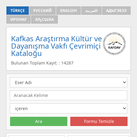
TÜRKÇE
РУССКИЙ
ENGLISH
العربية
АДЫГЭБЗЭ
ИРОНАУ
АҦСШӘА
Kafkas Araştırma Kültür ve
Dayanışma Vakfı Çevrimiçi
Kataloğu
Bulunan Toplam Kayıt: : 14287