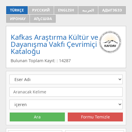
TÜRKÇE
РУССКИЙ
ENGLISH
العربية
АДЫГЭБЗЭ
ИРОНАУ
АҦСШӘА
Kafkas Araştırma Kültür ve
Dayanışma Vakfı Çevrimiçi
Kataloğu
Bulunan Toplam Kayıt: : 14287