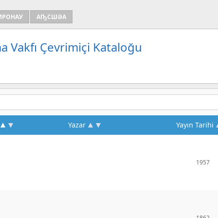
ИРОНАУ
АҦСШӘА
a Vakfı Çevrimiçi Kataloğu
Yazar
Yayın Tarihi
1957
1862