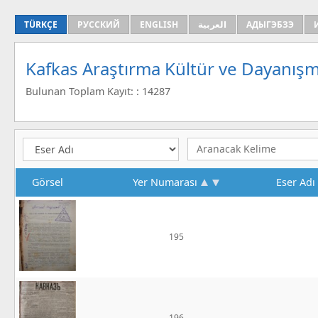
TÜRKÇE
РУССКИЙ
ENGLISH
العربية
АДЫГЭБЗЭ
Kafkas Araştırma Kültür ve Dayanışm
Bulunan Toplam Kayıt: : 14287
Görsel
Yer Numarası
Eser Adı
195
196