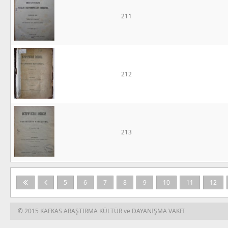
211
212
213
5
6
7
8
9
10
11
12
© 2015 KAFKAS ARAŞTIRMA KÜLTÜR ve DAYANIŞMA VAKFI