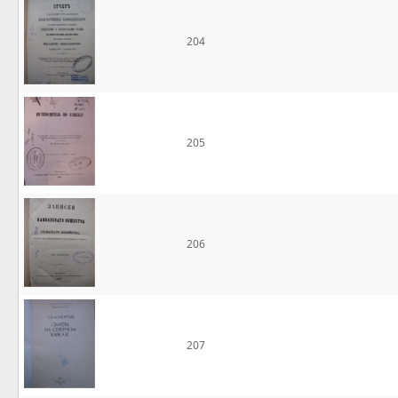
204
205
206
207