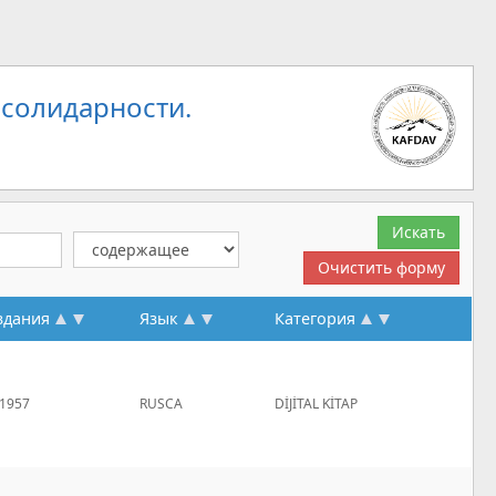
 солидарности.
здания
Язык
Категория
1957
RUSCA
DİJİTAL KİTAP