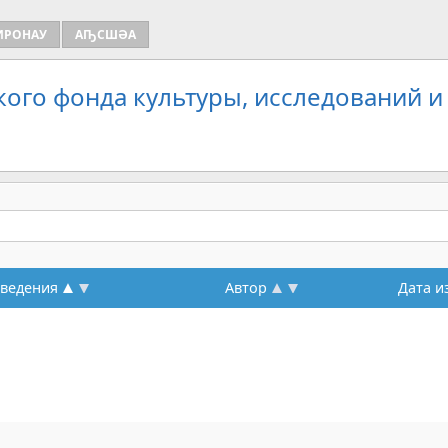
ИРОНАУ
АҦСШӘА
кого фонда культуры, исследований и
зведения
Автор
Дата и