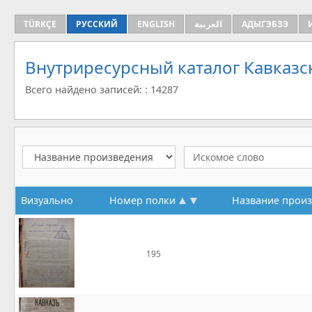
TÜRKÇE
РУССКИЙ
ENGLISH
العربية
АДЫГЭБЗЭ
Внутриресурсный каталог Кавказс
Всего найдено записей: : 14287
Визуально
Номер полки
Название прои
195