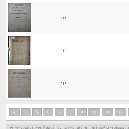
211
212
213
5
6
7
8
9
10
11
12
© 2015 КАВКАЗСКИЙ ФОНД КУЛЬТУРЫ, ИССЛЕДОВАНИЙ И СОЛИДАР