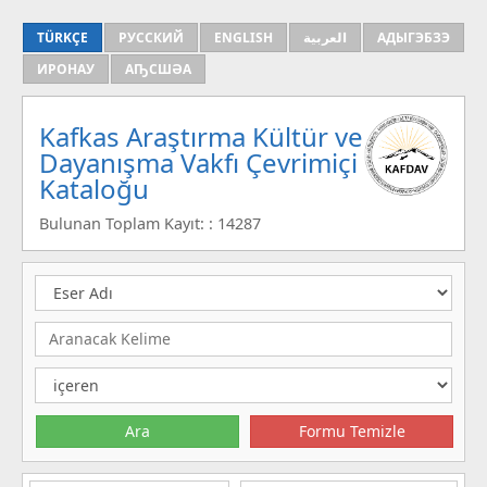
TÜRKÇE
РУССКИЙ
ENGLISH
العربية
АДЫГЭБЗЭ
ИРОНАУ
АҦСШӘА
Kafkas Araştırma Kültür ve
Dayanışma Vakfı Çevrimiçi
Kataloğu
Bulunan Toplam Kayıt: : 14287