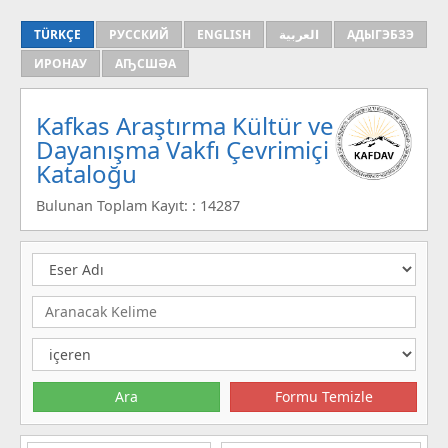
TÜRKÇE
РУССКИЙ
ENGLISH
العربية
АДЫГЭБЗЭ
ИРОНАУ
АҦСШӘА
Kafkas Araştırma Kültür ve
Dayanışma Vakfı Çevrimiçi
Kataloğu
Bulunan Toplam Kayıt: : 14287