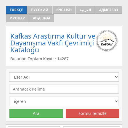
TÜRKÇE
РУССКИЙ
ENGLISH
العربية
АДЫГЭБЗЭ
ИРОНАУ
АҦСШӘА
Kafkas Araştırma Kültür ve
Dayanışma Vakfı Çevrimiçi
Kataloğu
Bulunan Toplam Kayıt: : 14287