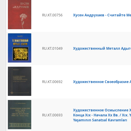
RU.KT.00756
Хусен Андрухаев - Считайте Ме
RU.KT.01049
Художественный Металл Адыгов
RU.KT.00692
Художественное Своеобразие Ад
Художественное Осмысление Ж
RU.KT.00693
Конца Xıx - Начала Xx Вв. / Xıx.
Yaşamının Sanatsal Kavramları