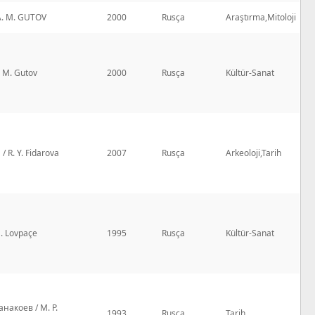
A. M. GUTOV
2000
Rusça
Araştırma,Mitoloji
. M. Gutov
2000
Rusça
Kültür-Sanat
/ R. Y. Fidarova
2007
Rusça
Arkeoloji,Tarih
. Lovpaçe
1995
Rusça
Kültür-Sanat
Санакоев / M. P.
1993
Rusça
Tarih