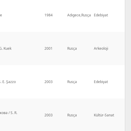
ne
1984
Adıgece,Rusça
Edebiyat
 G. Kuek
2001
Rusça
Arkeoloji
. E. Şazzo
2003
Rusça
Edebiyat
ова / S. R.
2003
Rusça
Kültür-Sanat