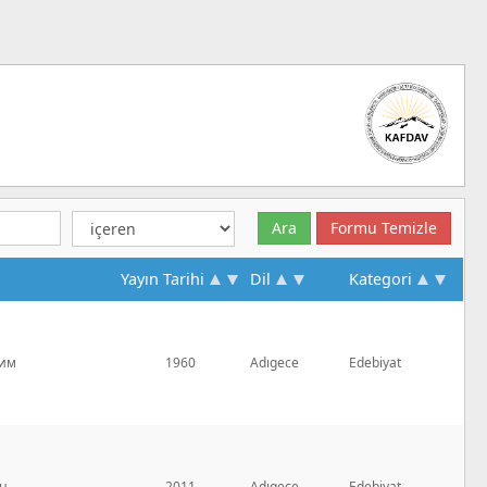
Yayın Tarihi
Dil
Kategori
лим
1960
Adıgece
Edebiyat
н
2011
Adıgece
Edebiyat