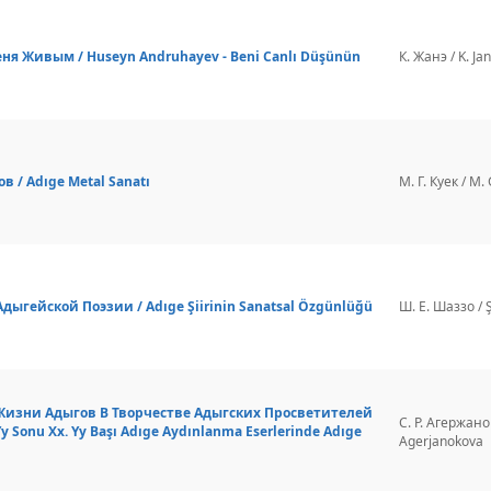
ня Живым / Huseyn Andruhayev - Beni Canlı Düşünün
К. Жанэ / K. Ja
 / Adıge Metal Sanatı
М. Г. Куек / M.
ыгейской Поэзии / Adıge Şiirinin Sanatsal Özgünlüğü
Ш. Е. Шаззо / Ş
изни Адыгов В Творчестве Адыгских Просветителей
С. Р. Агержанок
 Yy Sonu Xx. Yy Başı Adıge Aydınlanma Eserlerinde Adıge
Agerjanokova