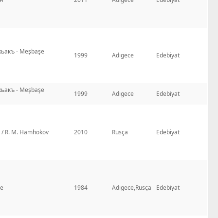
ьакъ - Meşbaşe
1999
Adıgece
Edebiyat
ьакъ - Meşbaşe
1999
Adıgece
Edebiyat
 / R. M. Hamhokov
2010
Rusça
Edebiyat
ne
1984
Adıgece,Rusça
Edebiyat