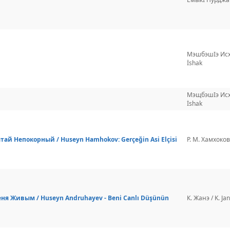
МэшбэшIэ Исх
İshak
МэщбэшIэ Исх
İshak
ай Непокорный / Huseyn Hamhokov: Gerçeğin Asi Elçisi
Р. М. Хамхоков
ня Живым / Huseyn Andruhayev - Beni Canlı Düşünün
К. Жанэ / K. Ja