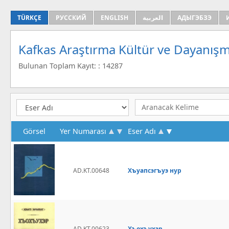
TÜRKÇE
РУССКИЙ
ENGLISH
العربية
АДЫГЭБЗЭ
Kafkas Araştırma Kültür ve Dayanışm
Bulunan Toplam Kayıt: : 14287
Görsel
Yer Numarası
Eser Adı
AD.KT.00648
Хъуапсэгъуэ нур
AD.KT.00623
Хъохъухэр