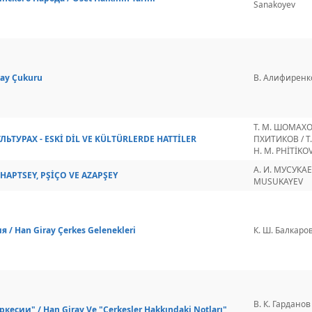
Sanakoyev
ay Çukuru
В. Алифиренко 
Т. М. ШОМАХОВ
ЬТУРАХ - ESKİ DİL VE KÜLTÜRLERDE HATTİLER
ПХИТИКОВ / T
H. M. PHİTİKO
А. И. МУСУКАЕВ
APTSEY, PŞİÇO VE AZAPŞEY
MUSUKAYEV
/ Han Giray Çerkes Gelenekleri
К. Ш. Балкаров 
В. К. Гарданов
кесии" / Han Giray Ve "Çerkesler Hakkındaki Notları"