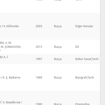
/ V. Alifirenko
2003
Rusça
Diğer Konular
А, Х. М.
. M. ŞOMAHOVA,
2015
Rusça
Dil
V
/ A. İ.
1997
Rusça
Kültür-Sanat,Tarih
/ K. Ş. Balkarov
1989
Rusça
Biyografi,Tarih
 Г. Х. Мамбетов /
1980
Rusça
Etnografya