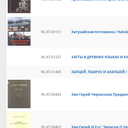
RU.KT.00151
Хатукайская Котловина / Hatuk
RU.KT.01337
ХАТТЫ В ДРЕВНИХ ЯЗЫКАХ И КУЛ
RU.KT.01469
ХАПЦЕЙ, ПШИЧО И АЗАПШЕЙ / H
RU.KT.00483
Хан-Гирей Черкесские Предания 
RU.KT.00463
Хан-Гирей И Его "Записки О Чер