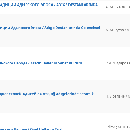
АДИЦИИ АДЫГСКОГО ЭПОСА / ADIGE DESTANLARINDA
А. М. ГУТОВ / 
ии Адыгского Эпоса / Adıge Destanlarında Geleneksel
А. М. Гутов / A
кого Народа / Asetin Halkının Sanat Kültürü
Р. Я. Фидарова 
невековой Адыгей / Orta Çağ Adıgelerinde Seramik
Н. Ловпаче / N
Editör ; М. П. 
кого Народа / Oset Halkının Tarihi