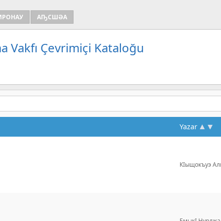
ИРОНАУ
АҦСШӘА
a Vakfı Çevrimiçi Kataloğu
Yazar
КІыщокъуэ А
ЕмыкІ Нурджа