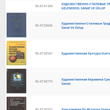
ХУДОЖЕСТВЕННО-СТИЛЕВЫЕ ТР
RU.KT.01399
GELENEKSEL SANAT VE ÜSLUP
Художественно-Стилевые Традиц
RU.KT.00646
Sanat Ve Üslup
RU.KT.00547
Художественная Култура Осетинс
Художественная Керамика Сред
RU.KT.00770
Sanatı
RU.KT.00102
Хрестомаtия По Истории Осетинс