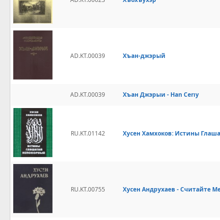
AD.KT.00039
Хъан-джэрый
АD.KT.00039
Хъан Джэрыи - Han Cerıy
RU.KT.01142
Хусен Хамхоков: Истины Глашат
RU.KT.00755
Хусен Андрухаев - Считайте Ме