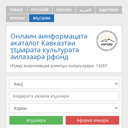
TÜRKÇE
РУССКИЙ
ENGLISH
العربية
АДЫГЭБЗЭ
ИРОНАУ
АҦСШӘА
Онлаин аинформацатә
aкаталог Кавказтәи
ҭҵааратә культуратә
аилазаара рфонд
Иҭаҩу ахархәаҩцәа рзеиҧш хыҧхьаӡара: 14287