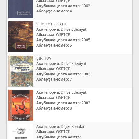
Абызшәа:
OSETÇE
Апубликациатә аамҭа:
1982
Абларҭа аномер:
4
SERGEY HUGATU
Акатегориа:
Dil ve Edebiyat
Абызшәа:
OSETÇE
Апубликациатә аамҭа:
2005
Абларҭа аномер:
5
ÇİRİHOV
Акатегориа:
Dil ve Edebiyat
Абызшәа:
OSETÇE
Апубликациатә аамҭа:
1983
Абларҭа аномер:
7
Акатегориа:
Dil ve Edebiyat
Абызшәа:
OSETÇE
Апубликациатә аамҭа:
2003
Абларҭа аномер:
8
Акатегориа:
Diğer Konular
Абызшәа:
OSETÇE
Апубликациатә аамҭа: