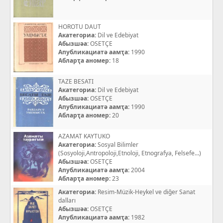
HOROTU DAUT
Акатегориа:
Dil ve Edebiyat
Абызшәа:
OSETÇE
Апубликациатә аамҭа:
1990
Абларҭа аномер:
18
TAZE BESATI
Акатегориа:
Dil ve Edebiyat
Абызшәа:
OSETÇE
Апубликациатә аамҭа:
1990
Абларҭа аномер:
20
AZAMAT KAYTUKO
Акатегориа:
Sosyal Bilimler
(Sosyoloji,Antropoloji,Etnoloji, Etnografya, Felsefe...)
Абызшәа:
OSETÇE
Апубликациатә аамҭа:
2004
Абларҭа аномер:
23
Акатегориа:
Resim-Müzik-Heykel ve diğer Sanat
dalları
Абызшәа:
OSETÇE
Апубликациатә аамҭа:
1982