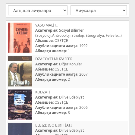
VASO MALİTI
Акатегориа:
Sosyal Bilimler
(Sosyoloji,Antropoloji,Etnoloji, Etnografya, Felsefe...)
Абызшәа:
OSETÇE
Апубликациатә аамҭа:
1992
Абларҭа аномер:
1
DZACOYTI MUZAFFER
Акатегориа:
Diğer Konular
Абызшәа:
OSETÇE
Апубликациатә аамҭа:
2007
Абларҭа аномер:
2
KODZATİ
Акатегориа:
Dil ve Edebiyat
Абызшәа:
OSETÇE
Апубликациатә аамҭа:
2006
Абларҭа аномер:
3
ELBIZDIGO BIRTTİATI
Акатегориа:
Dil ve Edebiyat