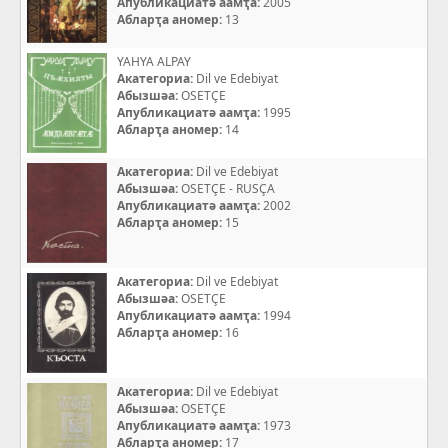
Апубликациатә аамҭа:
2005
Абларҭа аномер:
13
YAHYA ALPAY
Акатегориа:
Dil ve Edebiyat
Абызшәа:
OSETÇE
Апубликациатә аамҭа:
1995
Абларҭа аномер:
14
Акатегориа:
Dil ve Edebiyat
Абызшәа:
OSETÇE - RUSÇA
Апубликациатә аамҭа:
2002
Абларҭа аномер:
15
Акатегориа:
Dil ve Edebiyat
Абызшәа:
OSETÇE
Апубликациатә аамҭа:
1994
Абларҭа аномер:
16
Акатегориа:
Dil ve Edebiyat
Абызшәа:
OSETÇE
Апубликациатә аамҭа:
1973
Абларҭа аномер:
17