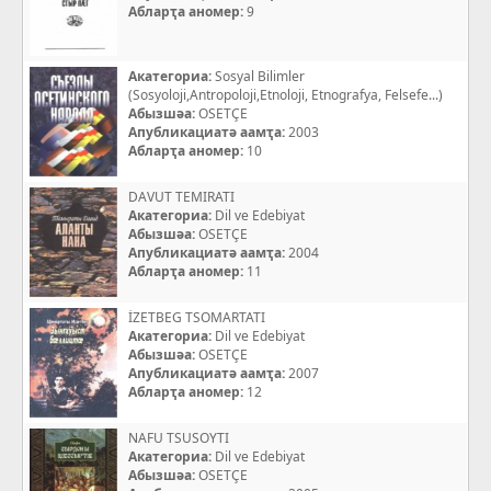
Абларҭа аномер:
9
Акатегориа:
Sosyal Bilimler
(Sosyoloji,Antropoloji,Etnoloji, Etnografya, Felsefe...)
Абызшәа:
OSETÇE
Апубликациатә аамҭа:
2003
Абларҭа аномер:
10
DAVUT TEMIRATI
Акатегориа:
Dil ve Edebiyat
Абызшәа:
OSETÇE
Апубликациатә аамҭа:
2004
Абларҭа аномер:
11
İZETBEG TSOMARTATI
Акатегориа:
Dil ve Edebiyat
Абызшәа:
OSETÇE
Апубликациатә аамҭа:
2007
Абларҭа аномер:
12
NAFU TSUSOYTI
Акатегориа:
Dil ve Edebiyat
Абызшәа:
OSETÇE