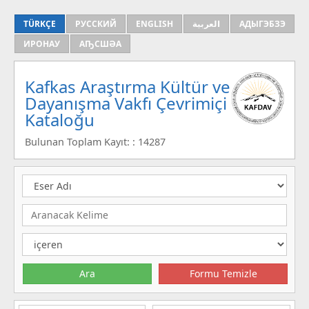
TÜRKÇE
РУССКИЙ
ENGLISH
العربية
АДЫГЭБЗЭ
ИРОНАУ
АҦСШӘА
Kafkas Araştırma Kültür ve
Dayanışma Vakfı Çevrimiçi
Kataloğu
Bulunan Toplam Kayıt: : 14287