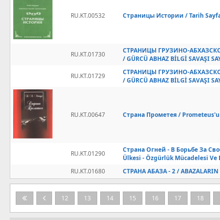
RU.KT.00532
Страницы Истории / Tarih Sayfa
СТРАНИЦЫ ГРУЗИНО-АБХАЗС
RU.KT.01730
/ GÜRCÜ ABHAZ BİLGİ SAVAŞI SA
СТРАНИЦЫ ГРУЗИНО-АБХАЗС
RU.KT.01729
/ GÜRCÜ ABHAZ BİLGİ SAVAŞI SA
RU.KT.00647
Страна Прометея / Prometeus'u
Страна Огней - В Борьбе За Сво
RU.KT.01290
Ülkesi - Özgürlük Mücadelesi Ve 
RU.KT.01680
СТРАНА АБАЗА - 2 / ABAZALARIN 
12
13
14
15
16
17
18