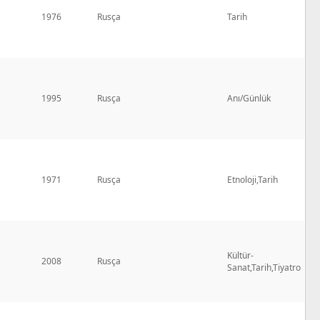
1976
Rusça
Tarih
1995
Rusça
Anı/Günlük
1971
Rusça
Etnoloji,Tarih
Kültür-
2008
Rusça
Sanat,Tarih,Tiyatro