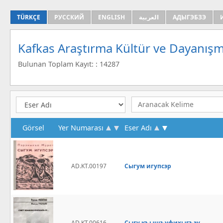
TÜRKÇE
РУССКИЙ
ENGLISH
العربية
АДЫГЭБЗЭ
Kafkas Araştırma Kültür ve Dayanışm
Bulunan Toplam Kayıt: : 14287
Görsel
Yer Numarası
Eser Adı
AD.KT.00197
Сыгум игупсэр
AD.KT.00616
Сыгу къышъуфихыгъэу...