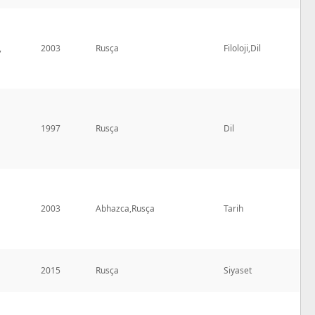
,
2003
Rusça
Filoloji,Dil
1997
Rusça
Dil
2003
Abhazca,Rusça
Tarih
2015
Rusça
Siyaset