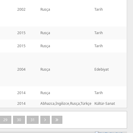
2002
Rusça
Tarih
2015
Rusça
Tarih
2015
Rusça
Tarih
2004
Rusça
Edebiyat
2014
Rusça
Tarih
2014
Abhazca,İngilizce,Rusça,Türkçe
Kültür-Sanat
29
30
31