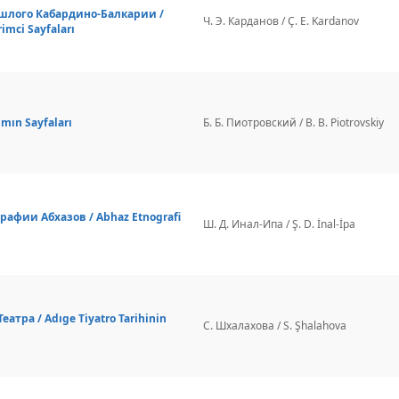
шлого Кабардино-Балкарии /
Ч. Э. Карданов / Ç. E. Kardanov
imci Sayfaları
ın Sayfaları
Б. Б. Пиотровский / B. B. Piotrovskiy
афии Абхазов / Abhaz Etnografi
Ш. Д. Инал-Ипа / Ş. D. İnal-İpa
тра / Adıge Tiyatro Tarihinin
С. Шхалахова / S. Şhalahova