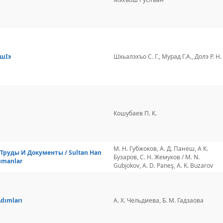
ашІэ
Шхьалэхъо С. Г., Мурад Г.А., Долэ Р. Н.
Кошубаев П. К.
М. Н. Губжоков, А. Д. Панеш, А К.
Труды И Документы / Sultan Han
Бузаров, С. Н. Жемуков / M. N.
kümanlar
Gubjokov, A. D. Paneş, A. K. Buzarov
dımları
А. Х. Чельдиева, Б. М. Гадзаова