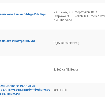
У. С. Зекох, К. Х. Меретуков, Ю. А.
йского Языка / Adıge Dili Yapı
Тхаркахо / U. S. Zekoh, K. H. Meretukov
Y. A. Tharkaho
го Языка Иностранными
Tajev Boris Petroviç
Е. Бебиа / E. Bebia
ОМИЧЕСКОГО РАЗВИТИЯ
/ ABHAZYA CUMHURİYETİ'NİN 2025
KOLLEKTİF
K KALKINMASI