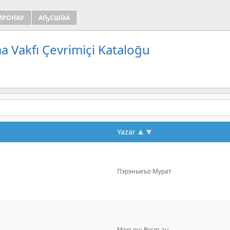
ИРОНАУ
АҦСШӘА
a Vakfı Çevrimiçi Kataloğu
Yazar
Пэрэныкъо Мурат
Мэхъош Руслъан