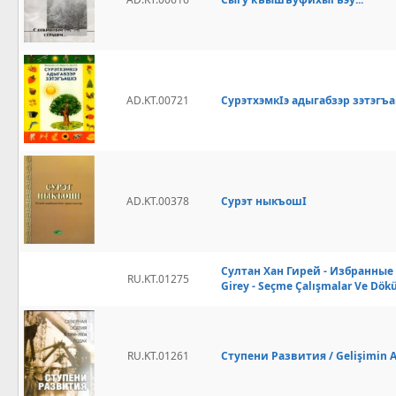
AD.KT.00721
СурэтхэмкІэ адыгабзэр зэтэгъ
AD.KT.00378
Сурэт ныкъошІ
Султан Хан Гирей - Избранные 
RU.KT.01275
Girey - Seçme Çalışmalar Ve Dö
RU.KT.01261
Ступени Развития / Gelişimin A