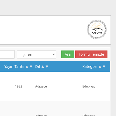
Yayın Tarihi
Dil
Kategori
1982
Adıgece
Edebiyat
Adıgece
Edebiyat