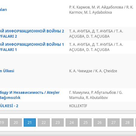
Р. К. Кармов, М. И. Айдаболова / R. K.
ları
Karmov, M. İ. Aydabolova
КОЙ ИНФОРМАЦИОННОЙ ВОЙНЫ 2
Т. А. АЧУГБА, Д. Т. АЧУГБА / T. A.
YFALARI 2
AÇUGBA, D. T. AÇUGBA
КОЙ ИНФОРМАЦИОННОЙ ВОЙНЫ 1
Т. А. АЧУГБА, Д. Т. АЧУГБА / T. A.
YFALARI 1
AÇUGBA, D. T. AÇUGBA
n Ülkesi
К. А. Чхеидзе / K. A. Çheidze
боду И Независимость / Ateşler
Г. Мамулиа, Р. Абуталыбов / G.
Bağımsızlık
Mamulia, R. Abutalibov
ÜLKESİ - 2
KOLLEKTİF
19
20
21
22
23
24
25
26
27
28