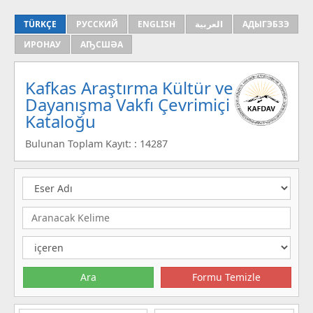
TÜRKÇE
РУССКИЙ
ENGLISH
العربية
АДЫГЭБЗЭ
ИРОНАУ
АҦСШӘА
Kafkas Araştırma Kültür ve
Dayanışma Vakfı Çevrimiçi
Kataloğu
Bulunan Toplam Kayıt: : 14287