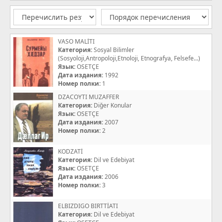
VASO MALİTI
Категория:
Sosyal Bilimler
(Sosyoloji,Antropoloji,Etnoloji, Etnografya, Felsefe...)
Язык:
OSETÇE
Дата издания:
1992
Номер полки:
1
DZACOYTI MUZAFFER
Категория:
Diğer Konular
Язык:
OSETÇE
Дата издания:
2007
Номер полки:
2
KODZATİ
Категория:
Dil ve Edebiyat
Язык:
OSETÇE
Дата издания:
2006
Номер полки:
3
ELBIZDIGO BIRTTİATI
Категория:
Dil ve Edebiyat