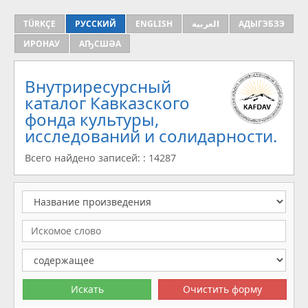
TÜRKÇE
РУССКИЙ
ENGLISH
العربية
АДЫГЭБЗЭ
ИРОНАУ
АҦСШӘА
Внутриресурсный
каталог Кавказского
фонда культуры,
исследований и солидарности.
Всего найдено записей: : 14287