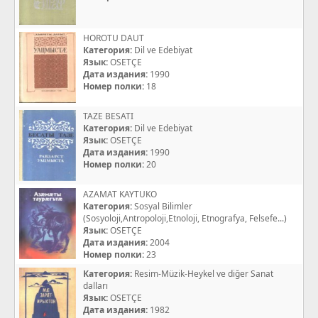
HOROTU DAUT
Категория:
Dil ve Edebiyat
Язык:
OSETÇE
Дата издания:
1990
Номер полки:
18
TAZE BESATI
Категория:
Dil ve Edebiyat
Язык:
OSETÇE
Дата издания:
1990
Номер полки:
20
AZAMAT KAYTUKO
Категория:
Sosyal Bilimler
(Sosyoloji,Antropoloji,Etnoloji, Etnografya, Felsefe...)
Язык:
OSETÇE
Дата издания:
2004
Номер полки:
23
Категория:
Resim-Müzik-Heykel ve diğer Sanat
dalları
Язык:
OSETÇE
Дата издания:
1982