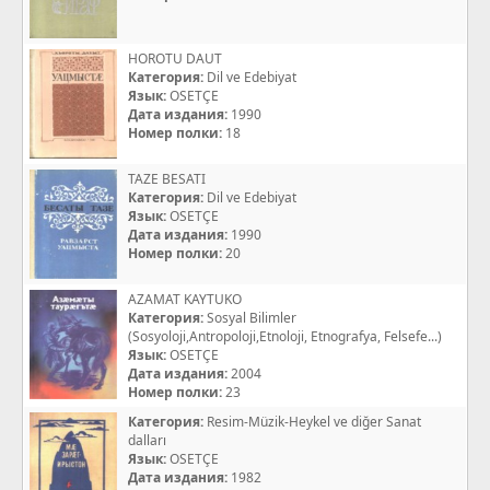
HOROTU DAUT
Категория:
Dil ve Edebiyat
Язык:
OSETÇE
Дата издания:
1990
Номер полки:
18
TAZE BESATI
Категория:
Dil ve Edebiyat
Язык:
OSETÇE
Дата издания:
1990
Номер полки:
20
AZAMAT KAYTUKO
Категория:
Sosyal Bilimler
(Sosyoloji,Antropoloji,Etnoloji, Etnografya, Felsefe...)
Язык:
OSETÇE
Дата издания:
2004
Номер полки:
23
Категория:
Resim-Müzik-Heykel ve diğer Sanat
dalları
Язык:
OSETÇE
Дата издания:
1982