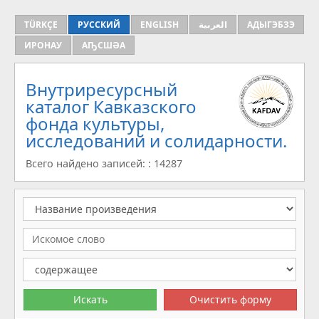
TÜRKÇE
РУССКИЙ
ENGLISH
العربية
АДЫГЭБЗЭ
ИРОНАУ
АҦСШӘА
Внутриресурсный
каталог Кавказского
фонда культуры,
исследований и солидарности.
Всего найдено записей: : 14287