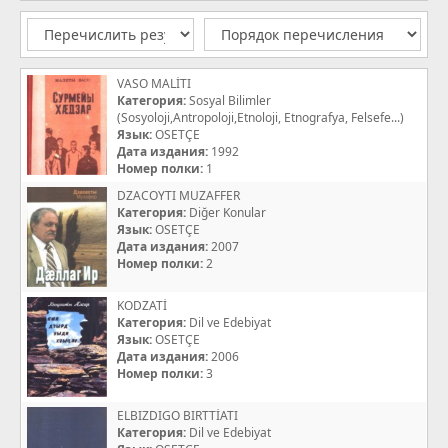
VASO MALİTI
Категория:
Sosyal Bilimler
(Sosyoloji,Antropoloji,Etnoloji, Etnografya, Felsefe...)
Язык:
OSETÇE
Дата издания:
1992
Номер полки:
1
DZACOYTI MUZAFFER
Категория:
Diğer Konular
Язык:
OSETÇE
Дата издания:
2007
Номер полки:
2
KODZATİ
Категория:
Dil ve Edebiyat
Язык:
OSETÇE
Дата издания:
2006
Номер полки:
3
ELBIZDIGO BIRTTİATI
Категория:
Dil ve Edebiyat