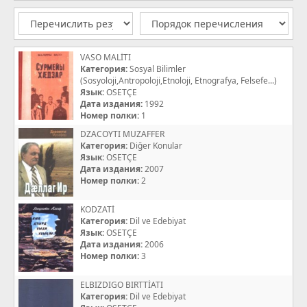
VASO MALİTI
Категория:
Sosyal Bilimler
(Sosyoloji,Antropoloji,Etnoloji, Etnografya, Felsefe...)
Язык:
OSETÇE
Дата издания:
1992
Номер полки:
1
DZACOYTI MUZAFFER
Категория:
Diğer Konular
Язык:
OSETÇE
Дата издания:
2007
Номер полки:
2
KODZATİ
Категория:
Dil ve Edebiyat
Язык:
OSETÇE
Дата издания:
2006
Номер полки:
3
ELBIZDIGO BIRTTİATI
Категория:
Dil ve Edebiyat