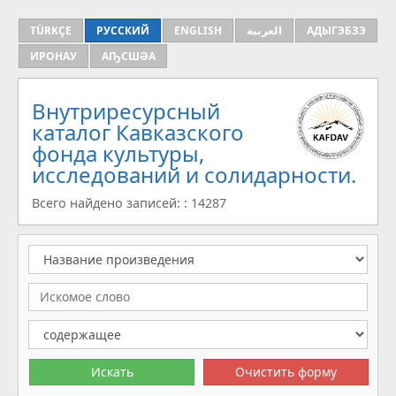
TÜRKÇE
РУССКИЙ
ENGLISH
العربية
АДЫГЭБЗЭ
ИРОНАУ
АҦСШӘА
Внутриресурсный
каталог Кавказского
фонда культуры,
исследований и солидарности.
Всего найдено записей: : 14287