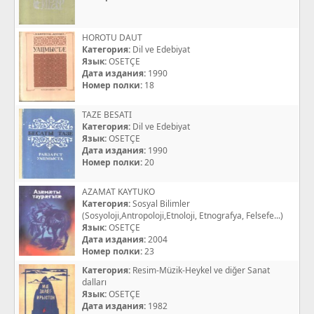
HOROTU DAUT
Категория:
Dil ve Edebiyat
Язык:
OSETÇE
Дата издания:
1990
Номер полки:
18
TAZE BESATI
Категория:
Dil ve Edebiyat
Язык:
OSETÇE
Дата издания:
1990
Номер полки:
20
AZAMAT KAYTUKO
Категория:
Sosyal Bilimler
(Sosyoloji,Antropoloji,Etnoloji, Etnografya, Felsefe...)
Язык:
OSETÇE
Дата издания:
2004
Номер полки:
23
Категория:
Resim-Müzik-Heykel ve diğer Sanat
dalları
Язык:
OSETÇE
Дата издания:
1982