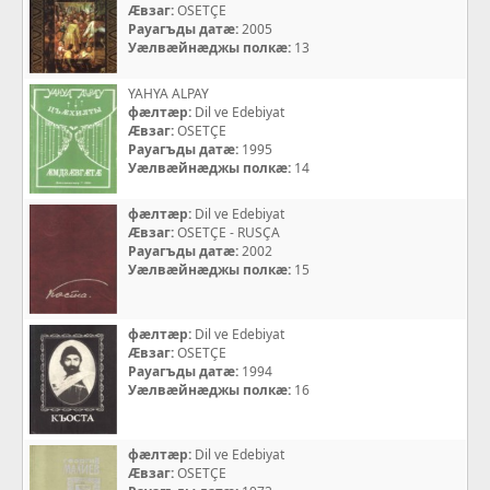
Æвзаг:
OSETÇE
Рауагъды датæ:
2005
Уæлвæйнæджы полкæ:
13
YAHYA ALPAY
фæлтæр:
Dil ve Edebiyat
Æвзаг:
OSETÇE
Рауагъды датæ:
1995
Уæлвæйнæджы полкæ:
14
фæлтæр:
Dil ve Edebiyat
Æвзаг:
OSETÇE - RUSÇA
Рауагъды датæ:
2002
Уæлвæйнæджы полкæ:
15
фæлтæр:
Dil ve Edebiyat
Æвзаг:
OSETÇE
Рауагъды датæ:
1994
Уæлвæйнæджы полкæ:
16
фæлтæр:
Dil ve Edebiyat
Æвзаг:
OSETÇE