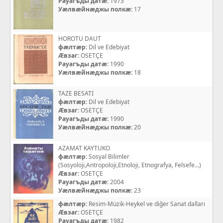
Рауагъды датæ:
1973
Уæлвæйнæджы полкæ:
17
HOROTU DAUT
фæлтæр:
Dil ve Edebiyat
Æвзаг:
OSETÇE
Рауагъды датæ:
1990
Уæлвæйнæджы полкæ:
18
TAZE BESATI
фæлтæр:
Dil ve Edebiyat
Æвзаг:
OSETÇE
Рауагъды датæ:
1990
Уæлвæйнæджы полкæ:
20
AZAMAT KAYTUKO
фæлтæр:
Sosyal Bilimler
(Sosyoloji,Antropoloji,Etnoloji, Etnografya, Felsefe...)
Æвзаг:
OSETÇE
Рауагъды датæ:
2004
Уæлвæйнæджы полкæ:
23
фæлтæр:
Resim-Müzik-Heykel ve diğer Sanat dalları
Æвзаг:
OSETÇE
Рауагъды датæ:
1982