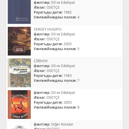
фæлтæр:
Dil ve Edebiyat
Æвзаг:
OSETÇE
Рауагъды датæ:
1982
Уæлвæйнæджы полкæ:
4
SERGEY HUGATU
фæлтæр:
Dil ve Edebiyat
Æвзаг:
OSETÇE
Рауагъды датæ:
2005
Уæлвæйнæджы полкæ:
5
ÇİRİHOV
фæлтæр:
Dil ve Edebiyat
Æвзаг:
OSETÇE
Рауагъды датæ:
1983
Уæлвæйнæджы полкæ:
7
фæлтæр:
Dil ve Edebiyat
Æвзаг:
OSETÇE
Рауагъды датæ:
2003
Уæлвæйнæджы полкæ:
8
фæлтæр:
Diğer Konular