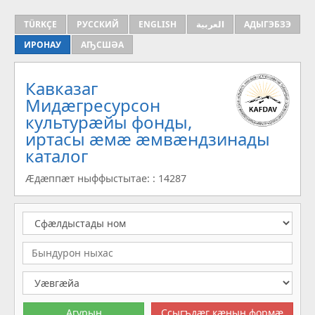
TÜRKÇE
РУССКИЙ
ENGLISH
العربية
АДЫГЭБЗЭ
ИРОНАУ
АҦСШӘА
Кавказаг
Мидæгресурсон
культурæйы фонды,
иртасы æмæ æмвæндзинады
каталог
Æдæппæт ныффыстытае: : 14287