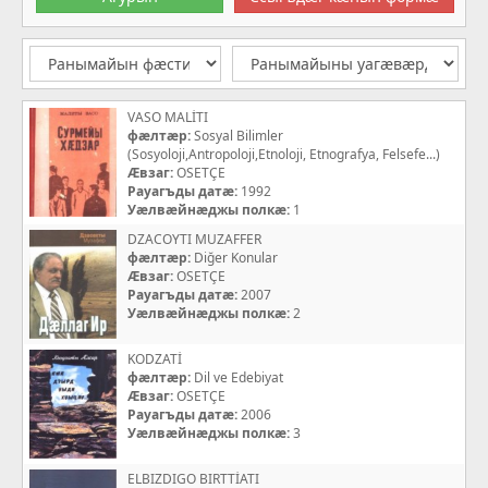
VASO MALİTI
фæлтæр:
Sosyal Bilimler
(Sosyoloji,Antropoloji,Etnoloji, Etnografya, Felsefe...)
Æвзаг:
OSETÇE
Рауагъды датæ:
1992
Уæлвæйнæджы полкæ:
1
DZACOYTI MUZAFFER
фæлтæр:
Diğer Konular
Æвзаг:
OSETÇE
Рауагъды датæ:
2007
Уæлвæйнæджы полкæ:
2
KODZATİ
фæлтæр:
Dil ve Edebiyat
Æвзаг:
OSETÇE
Рауагъды датæ:
2006
Уæлвæйнæджы полкæ:
3
ELBIZDIGO BIRTTİATI