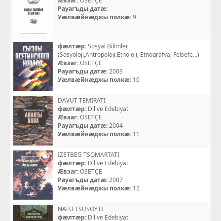
Æвзаг:
OSETÇE
Рауагъды датæ:
Уæлвæйнæджы полкæ:
9
фæлтæр:
Sosyal Bilimler
(Sosyoloji,Antropoloji,Etnoloji, Etnografya, Felsefe...)
Æвзаг:
OSETÇE
Рауагъды датæ:
2003
Уæлвæйнæджы полкæ:
10
DAVUT TEMIRATI
фæлтæр:
Dil ve Edebiyat
Æвзаг:
OSETÇE
Рауагъды датæ:
2004
Уæлвæйнæджы полкæ:
11
İZETBEG TSOMARTATI
фæлтæр:
Dil ve Edebiyat
Æвзаг:
OSETÇE
Рауагъды датæ:
2007
Уæлвæйнæджы полкæ:
12
NAFU TSUSOYTI
фæлтæр:
Dil ve Edebiyat