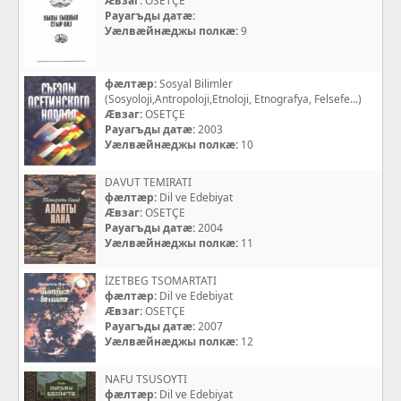
Æвзаг:
OSETÇE
Рауагъды датæ:
Уæлвæйнæджы полкæ:
9
фæлтæр:
Sosyal Bilimler
(Sosyoloji,Antropoloji,Etnoloji, Etnografya, Felsefe...)
Æвзаг:
OSETÇE
Рауагъды датæ:
2003
Уæлвæйнæджы полкæ:
10
DAVUT TEMIRATI
фæлтæр:
Dil ve Edebiyat
Æвзаг:
OSETÇE
Рауагъды датæ:
2004
Уæлвæйнæджы полкæ:
11
İZETBEG TSOMARTATI
фæлтæр:
Dil ve Edebiyat
Æвзаг:
OSETÇE
Рауагъды датæ:
2007
Уæлвæйнæджы полкæ:
12
NAFU TSUSOYTI
фæлтæр:
Dil ve Edebiyat