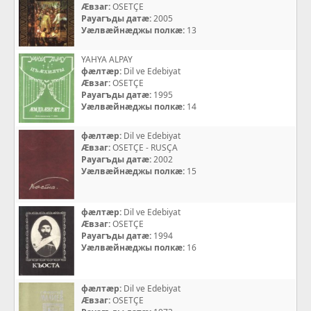
Æвзаг:
OSETÇE
Рауагъды датæ:
2005
Уæлвæйнæджы полкæ:
13
YAHYA ALPAY
фæлтæр:
Dil ve Edebiyat
Æвзаг:
OSETÇE
Рауагъды датæ:
1995
Уæлвæйнæджы полкæ:
14
фæлтæр:
Dil ve Edebiyat
Æвзаг:
OSETÇE - RUSÇA
Рауагъды датæ:
2002
Уæлвæйнæджы полкæ:
15
фæлтæр:
Dil ve Edebiyat
Æвзаг:
OSETÇE
Рауагъды датæ:
1994
Уæлвæйнæджы полкæ:
16
фæлтæр:
Dil ve Edebiyat
Æвзаг:
OSETÇE