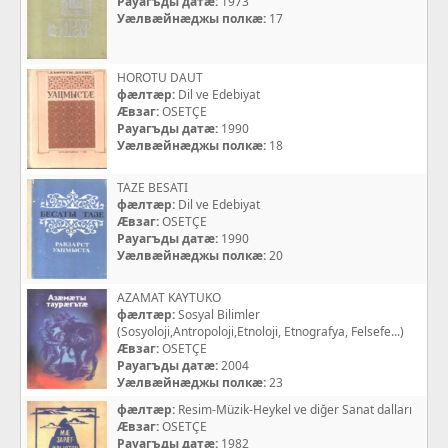
Рауагъды датæ:
1973
Уæлвæйнæджы полкæ:
17
HOROTU DAUT
фæлтæр:
Dil ve Edebiyat
Æвзаг:
OSETÇE
Рауагъды датæ:
1990
Уæлвæйнæджы полкæ:
18
TAZE BESATI
фæлтæр:
Dil ve Edebiyat
Æвзаг:
OSETÇE
Рауагъды датæ:
1990
Уæлвæйнæджы полкæ:
20
AZAMAT KAYTUKO
фæлтæр:
Sosyal Bilimler
(Sosyoloji,Antropoloji,Etnoloji, Etnografya, Felsefe...)
Æвзаг:
OSETÇE
Рауагъды датæ:
2004
Уæлвæйнæджы полкæ:
23
фæлтæр:
Resim-Müzik-Heykel ve diğer Sanat dalları
Æвзаг:
OSETÇE
Рауагъды датæ:
1982