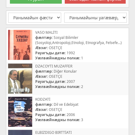
VASO MALİTI
фæлтæр:
Sosyal Bilimler
(Sosyoloji,Antropoloji,Etnoloji, Etnografya, Felsefe...)
Æвзаг:
OSETÇE
Рауагъды датæ:
1992
Уæлвæйнæджы полкæ:
1
DZACOYTI MUZAFFER
фæлтæр:
Diğer Konular
Æвзаг:
OSETÇE
Рауагъды датæ:
2007
Уæлвæйнæджы полкæ:
2
KODZATİ
фæлтæр:
Dil ve Edebiyat
Æвзаг:
OSETÇE
Рауагъды датæ:
2006
Уæлвæйнæджы полкæ:
3
ELBIZDIGO BIRTTİATI