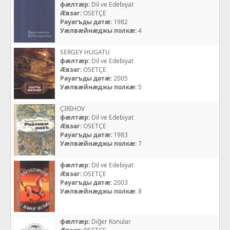
фæлтæр:
Dil ve Edebiyat
Æвзаг:
OSETÇE
Рауагъды датæ:
1982
Уæлвæйнæджы полкæ:
4
SERGEY HUGATU
фæлтæр:
Dil ve Edebiyat
Æвзаг:
OSETÇE
Рауагъды датæ:
2005
Уæлвæйнæджы полкæ:
5
ÇİRİHOV
фæлтæр:
Dil ve Edebiyat
Æвзаг:
OSETÇE
Рауагъды датæ:
1983
Уæлвæйнæджы полкæ:
7
фæлтæр:
Dil ve Edebiyat
Æвзаг:
OSETÇE
Рауагъды датæ:
2003
Уæлвæйнæджы полкæ:
8
фæлтæр:
Diğer Konular