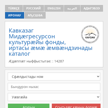
TÜRKÇE
РУССКИЙ
ENGLISH
العربية
АДЫГЭБЗЭ
ИРОНАУ
АҦСШӘА
Кавказаг
Мидæгресурсон
культурæйы фонды,
иртасы æмæ æмвæндзинады
каталог
Æдæппæт ныффыстытае: : 14287