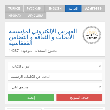
TÜRKÇE
РУССКИЙ
ENGLISH
العربية
АДЫГЭБЗЭ
ИРОНАУ
АҦСШӘА
الفهرس الإلكتروني لمؤسسة
الأبحاث و الثقافة و التضامن
القفقاسية
مجموع السجلات الموجوده: 14287