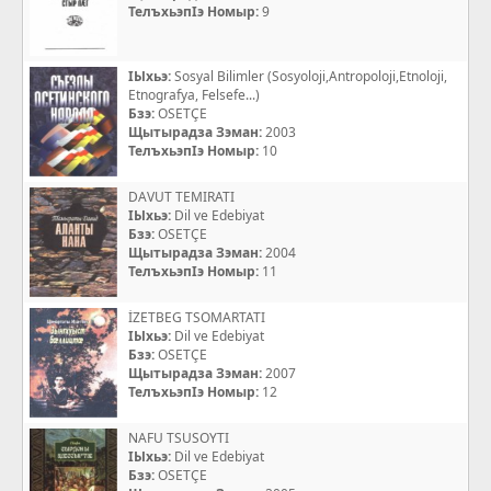
ТелъхьэпIэ Номыр:
9
IЫхьэ:
Sosyal Bilimler (Sosyoloji,Antropoloji,Etnoloji,
Etnografya, Felsefe...)
Бзэ:
OSETÇE
Щытырадза Зэман:
2003
ТелъхьэпIэ Номыр:
10
DAVUT TEMIRATI
IЫхьэ:
Dil ve Edebiyat
Бзэ:
OSETÇE
Щытырадза Зэман:
2004
ТелъхьэпIэ Номыр:
11
İZETBEG TSOMARTATI
IЫхьэ:
Dil ve Edebiyat
Бзэ:
OSETÇE
Щытырадза Зэман:
2007
ТелъхьэпIэ Номыр:
12
NAFU TSUSOYTI
IЫхьэ:
Dil ve Edebiyat
Бзэ:
OSETÇE