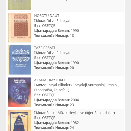
HOROTU DAUT
IЫхьэ:
Dil ve Edebiyat
Бзэ:
OSETÇE
Щытырадза Зэман:
1990
ТелъхьэпIэ Номыр:
18
TAZE BESATI
IЫхьэ:
Dil ve Edebiyat
Бзэ:
OSETÇE
Щытырадза Зэман:
1990
ТелъхьэпIэ Номыр:
20
AZAMAT KAYTUKO
IЫхьэ:
Sosyal Bilimler (Sosyoloji,Antropoloji,Etnoloji,
Etnografya, Felsefe...)
Бзэ:
OSETÇE
Щытырадза Зэман:
2004
ТелъхьэпIэ Номыр:
23
IЫхьэ:
Resim-Müzik-Heykel ve diğer Sanat dalları
Бзэ:
OSETÇE
Щытырадза Зэман:
1982
ТелъхьэпIэ Номыр:
24