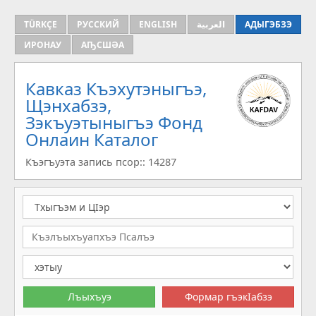
TÜRKÇE
РУССКИЙ
ENGLISH
العربية
АДЫГЭБЗЭ
ИРОНАУ
АҦСШӘА
Кавказ Къэхутэныгъэ,
Щэнхабзэ,
Зэкъуэтыныгъэ Фонд
Онлаин Каталог
Къэгъуэта запись псор:: 14287