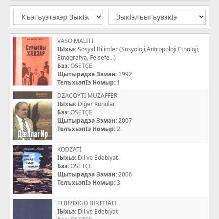
VASO MALİTI
IЫхьэ:
Sosyal Bilimler (Sosyoloji,Antropoloji,Etnoloji,
Etnografya, Felsefe...)
Бзэ:
OSETÇE
Щытырадза Зэман:
1992
ТелъхьэпIэ Номыр:
1
DZACOYTI MUZAFFER
IЫхьэ:
Diğer Konular
Бзэ:
OSETÇE
Щытырадза Зэман:
2007
ТелъхьэпIэ Номыр:
2
KODZATİ
IЫхьэ:
Dil ve Edebiyat
Бзэ:
OSETÇE
Щытырадза Зэман:
2006
ТелъхьэпIэ Номыр:
3
ELBIZDIGO BIRTTİATI
IЫхьэ:
Dil ve Edebiyat