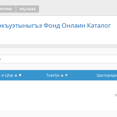
ИРОНАУ
АҦСШӘА
Зэкъуэтыныгъэ Фонд Онлаин Каталог
 и ЦIэр
ТхакIуэ
Щытырадз
1