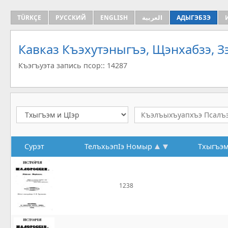
TÜRKÇE
РУССКИЙ
ENGLISH
العربية
АДЫГЭБЗЭ
Кавказ Къэхутэныгъэ, Щэнхабзэ, 
Къэгъуэта запись псор:: 14287
Сурэт
ТелъхьэпIэ Номыр
Тхыгъэм
1238