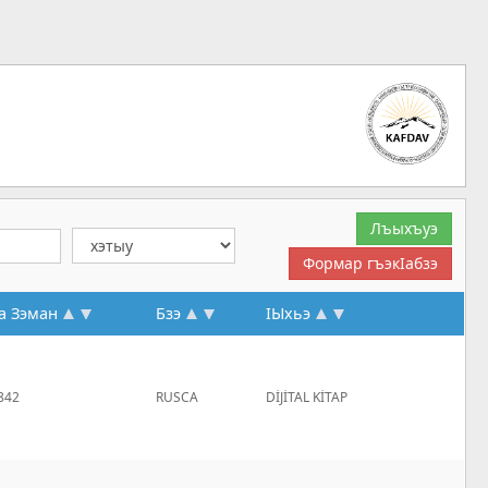
а Зэман
Бзэ
IЫхьэ
842
RUSCA
DİJİTAL KİTAP