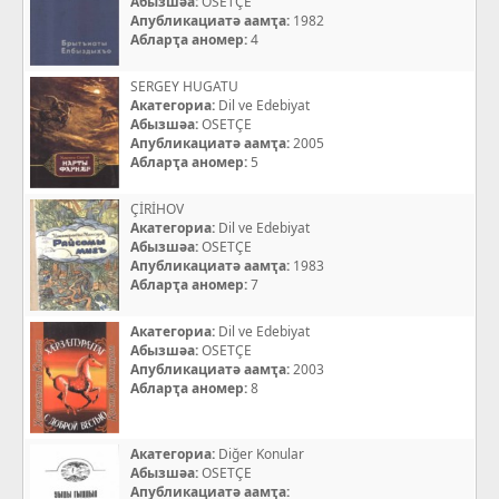
Абызшәа:
OSETÇE
Апубликациатә аамҭа:
1982
Абларҭа аномер:
4
SERGEY HUGATU
Акатегориа:
Dil ve Edebiyat
Абызшәа:
OSETÇE
Апубликациатә аамҭа:
2005
Абларҭа аномер:
5
ÇİRİHOV
Акатегориа:
Dil ve Edebiyat
Абызшәа:
OSETÇE
Апубликациатә аамҭа:
1983
Абларҭа аномер:
7
Акатегориа:
Dil ve Edebiyat
Абызшәа:
OSETÇE
Апубликациатә аамҭа:
2003
Абларҭа аномер:
8
Акатегориа:
Diğer Konular
Абызшәа:
OSETÇE
Апубликациатә аамҭа: