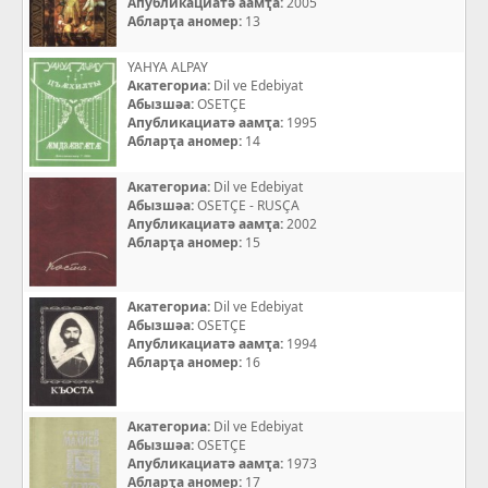
Апубликациатә аамҭа:
2005
Абларҭа аномер:
13
YAHYA ALPAY
Акатегориа:
Dil ve Edebiyat
Абызшәа:
OSETÇE
Апубликациатә аамҭа:
1995
Абларҭа аномер:
14
Акатегориа:
Dil ve Edebiyat
Абызшәа:
OSETÇE - RUSÇA
Апубликациатә аамҭа:
2002
Абларҭа аномер:
15
Акатегориа:
Dil ve Edebiyat
Абызшәа:
OSETÇE
Апубликациатә аамҭа:
1994
Абларҭа аномер:
16
Акатегориа:
Dil ve Edebiyat
Абызшәа:
OSETÇE
Апубликациатә аамҭа:
1973
Абларҭа аномер:
17