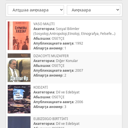
VASO MALİTI
Акатегориа:
Sosyal Bilimler
(Sosyoloji,Antropoloji,Etnoloji, Etnografya, Felsefe...)
Абызшәа:
OSETÇE
Апубликациатә аамҭа:
1992
Абларҭа аномер:
1
DZACOYTI MUZAFFER
Акатегориа:
Diğer Konular
Абызшәа:
OSETÇE
Апубликациатә аамҭа:
2007
Абларҭа аномер:
2
KODZATİ
Акатегориа:
Dil ve Edebiyat
Абызшәа:
OSETÇE
Апубликациатә аамҭа:
2006
Абларҭа аномер:
3
ELBIZDIGO BIRTTİATI
Акатегориа:
Dil ve Edebiyat