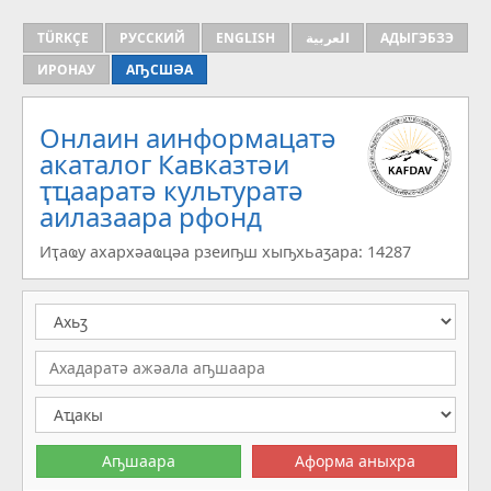
TÜRKÇE
РУССКИЙ
ENGLISH
العربية
АДЫГЭБЗЭ
ИРОНАУ
АҦСШӘА
Онлаин аинформацатә
aкаталог Кавказтәи
ҭҵааратә культуратә
аилазаара рфонд
Иҭаҩу ахархәаҩцәа рзеиҧш хыҧхьаӡара: 14287