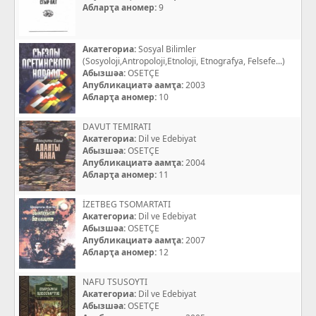
Абларҭа аномер:
9
Акатегориа:
Sosyal Bilimler
(Sosyoloji,Antropoloji,Etnoloji, Etnografya, Felsefe...)
Абызшәа:
OSETÇE
Апубликациатә аамҭа:
2003
Абларҭа аномер:
10
DAVUT TEMIRATI
Акатегориа:
Dil ve Edebiyat
Абызшәа:
OSETÇE
Апубликациатә аамҭа:
2004
Абларҭа аномер:
11
İZETBEG TSOMARTATI
Акатегориа:
Dil ve Edebiyat
Абызшәа:
OSETÇE
Апубликациатә аамҭа:
2007
Абларҭа аномер:
12
NAFU TSUSOYTI
Акатегориа:
Dil ve Edebiyat
Абызшәа:
OSETÇE