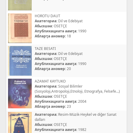
HOROTU DAUT
Акатегориа:
Dil ve Edebiyat
Абызшәа:
OSETÇE
Апубликациатә аамҭа:
1990
Абларҭа аномер:
18
TAZE BESATI
Акатегориа:
Dil ve Edebiyat
Абызшәа:
OSETÇE
Апубликациатә аамҭа:
1990
Абларҭа аномер:
20
AZAMAT KAYTUKO
Акатегориа:
Sosyal Bilimler
(Sosyoloji,Antropoloji,Etnoloji, Etnografya, Felsefe...)
Абызшәа:
OSETÇE
Апубликациатә аамҭа:
2004
Абларҭа аномер:
23
Акатегориа:
Resim-Müzik-Heykel ve diğer Sanat
dalları
Абызшәа:
OSETÇE
Апубликациатә аамҭа:
1982