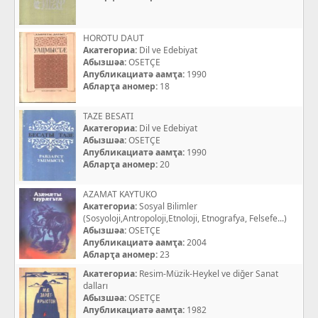
HOROTU DAUT
Акатегориа:
Dil ve Edebiyat
Абызшәа:
OSETÇE
Апубликациатә аамҭа:
1990
Абларҭа аномер:
18
TAZE BESATI
Акатегориа:
Dil ve Edebiyat
Абызшәа:
OSETÇE
Апубликациатә аамҭа:
1990
Абларҭа аномер:
20
AZAMAT KAYTUKO
Акатегориа:
Sosyal Bilimler
(Sosyoloji,Antropoloji,Etnoloji, Etnografya, Felsefe...)
Абызшәа:
OSETÇE
Апубликациатә аамҭа:
2004
Абларҭа аномер:
23
Акатегориа:
Resim-Müzik-Heykel ve diğer Sanat
dalları
Абызшәа:
OSETÇE
Апубликациатә аамҭа:
1982