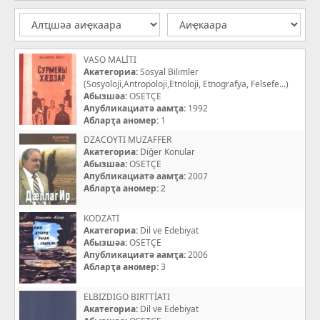
VASO MALİTI
Акатегориа:
Sosyal Bilimler
(Sosyoloji,Antropoloji,Etnoloji, Etnografya, Felsefe...)
Абызшәа:
OSETÇE
Апубликациатә аамҭа:
1992
Абларҭа аномер:
1
DZACOYTI MUZAFFER
Акатегориа:
Diğer Konular
Абызшәа:
OSETÇE
Апубликациатә аамҭа:
2007
Абларҭа аномер:
2
KODZATİ
Акатегориа:
Dil ve Edebiyat
Абызшәа:
OSETÇE
Апубликациатә аамҭа:
2006
Абларҭа аномер:
3
ELBIZDIGO BIRTTİATI
Акатегориа:
Dil ve Edebiyat