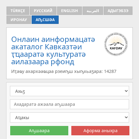
TÜRKÇE
РУССКИЙ
ENGLISH
العربية
АДЫГЭБЗЭ
ИРОНАУ
АҦСШӘА
Онлаин аинформацатә
aкаталог Кавказтәи
ҭҵааратә культуратә
аилазаара рфонд
Иҭаҩу ахархәаҩцәа рзеиҧш хыҧхьаӡара: 14287