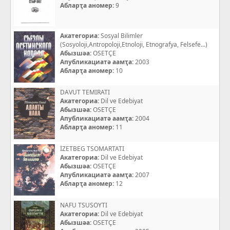
Абларҭа аномер:
9
Акатегориа:
Sosyal Bilimler
(Sosyoloji,Antropoloji,Etnoloji, Etnografya, Felsefe...)
Абызшәа:
OSETÇE
Апубликациатә аамҭа:
2003
Абларҭа аномер:
10
DAVUT TEMIRATI
Акатегориа:
Dil ve Edebiyat
Абызшәа:
OSETÇE
Апубликациатә аамҭа:
2004
Абларҭа аномер:
11
İZETBEG TSOMARTATI
Акатегориа:
Dil ve Edebiyat
Абызшәа:
OSETÇE
Апубликациатә аамҭа:
2007
Абларҭа аномер:
12
NAFU TSUSOYTI
Акатегориа:
Dil ve Edebiyat
Абызшәа:
OSETÇE