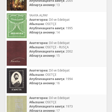
Апубликациатә аамҭа:
2005
Абларҭа аномер:
13
YAHYA ALPAY
Акатегориа:
Dil ve Edebiyat
Абызшәа:
OSETÇE
Апубликациатә аамҭа:
1995
Абларҭа аномер:
14
Акатегориа:
Dil ve Edebiyat
Абызшәа:
OSETÇE - RUSÇA
Апубликациатә аамҭа:
2002
Абларҭа аномер:
15
Акатегориа:
Dil ve Edebiyat
Абызшәа:
OSETÇE
Апубликациатә аамҭа:
1994
Абларҭа аномер:
16
Акатегориа:
Dil ve Edebiyat
Абызшәа:
OSETÇE
Апубликациатә аамҭа:
1973
Абларҭа аномер:
17