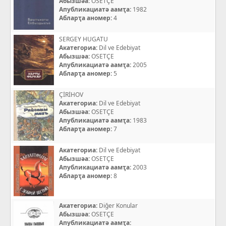
Абызшәа:
OSETÇE
Апубликациатә аамҭа:
1982
Абларҭа аномер:
4
SERGEY HUGATU
Акатегориа:
Dil ve Edebiyat
Абызшәа:
OSETÇE
Апубликациатә аамҭа:
2005
Абларҭа аномер:
5
ÇİRİHOV
Акатегориа:
Dil ve Edebiyat
Абызшәа:
OSETÇE
Апубликациатә аамҭа:
1983
Абларҭа аномер:
7
Акатегориа:
Dil ve Edebiyat
Абызшәа:
OSETÇE
Апубликациатә аамҭа:
2003
Абларҭа аномер:
8
Акатегориа:
Diğer Konular
Абызшәа:
OSETÇE
Апубликациатә аамҭа: