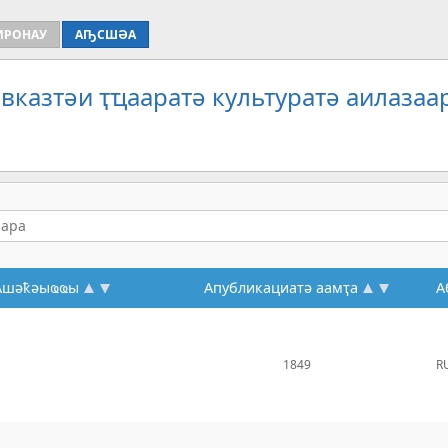
ИРОНАУ
АҦСШӘА
вказтәи ҭҵааратә культуратә аилазаа
Ашәҟәыҩҩы
Апубликациатә аамҭа
А
1849
R