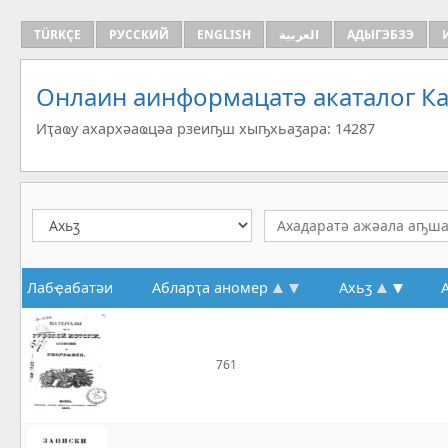
TÜRKÇE
РУССКИЙ
ENGLISH
العربية
АДЫГЭБЗЭ
Онлаин аинформацатә aкаталог Ка
Иҭаҩу ахархәаҩцәа рзеиҧш хыҧхьаӡара: 14287
Лабҿабатәи
Абларҭа аномер
Ахьӡ
761