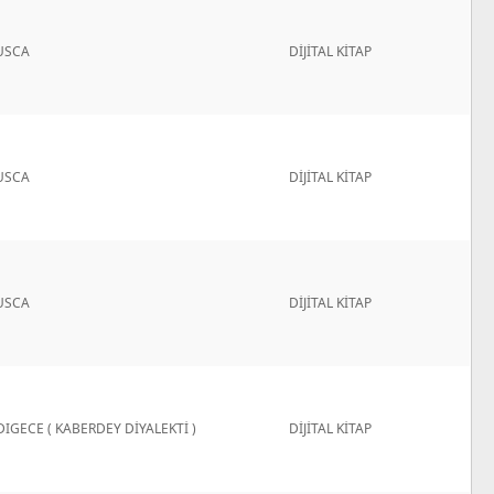
USCA
DİJİTAL KİTAP
USCA
DİJİTAL KİTAP
USCA
DİJİTAL KİTAP
DIGECE ( KABERDEY DİYALEKTİ )
DİJİTAL KİTAP