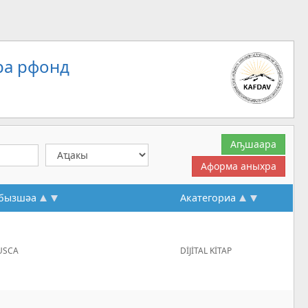
ра рфонд
бызшәа
Акатегориа
USCA
DİJİTAL KİTAP