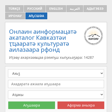
TÜRKÇE
РУССКИЙ
ENGLISH
العربية
АДЫГЭБЗЭ
ИРОНАУ
АҦСШӘА
Онлаин аинформацатә
aкаталог Кавказтәи
ҭҵааратә культуратә
аилазаара рфонд
Иҭаҩу ахархәаҩцәа рзеиҧш хыҧхьаӡара: 14287