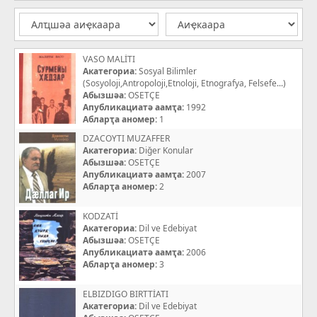
VASO MALİTI
Акатегориа:
Sosyal Bilimler
(Sosyoloji,Antropoloji,Etnoloji, Etnografya, Felsefe...)
Абызшәа:
OSETÇE
Апубликациатә аамҭа:
1992
Абларҭа аномер:
1
DZACOYTI MUZAFFER
Акатегориа:
Diğer Konular
Абызшәа:
OSETÇE
Апубликациатә аамҭа:
2007
Абларҭа аномер:
2
KODZATİ
Акатегориа:
Dil ve Edebiyat
Абызшәа:
OSETÇE
Апубликациатә аамҭа:
2006
Абларҭа аномер:
3
ELBIZDIGO BIRTTİATI
Акатегориа:
Dil ve Edebiyat