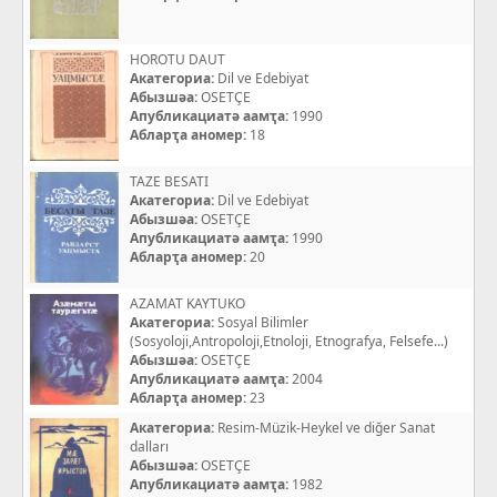
HOROTU DAUT
Акатегориа:
Dil ve Edebiyat
Абызшәа:
OSETÇE
Апубликациатә аамҭа:
1990
Абларҭа аномер:
18
TAZE BESATI
Акатегориа:
Dil ve Edebiyat
Абызшәа:
OSETÇE
Апубликациатә аамҭа:
1990
Абларҭа аномер:
20
AZAMAT KAYTUKO
Акатегориа:
Sosyal Bilimler
(Sosyoloji,Antropoloji,Etnoloji, Etnografya, Felsefe...)
Абызшәа:
OSETÇE
Апубликациатә аамҭа:
2004
Абларҭа аномер:
23
Акатегориа:
Resim-Müzik-Heykel ve diğer Sanat
dalları
Абызшәа:
OSETÇE
Апубликациатә аамҭа:
1982