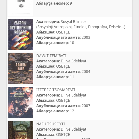
Абларҭа аномер:
9
Акатегориа:
Sosyal Bilimler
(Sosyoloji,Antropoloji,Etnoloji, Etnografya, Felsefe...)
Абызшәа:
OSETÇE
Апубликациатә аамҭа:
2003
Абларҭа аномер:
10
DAVUT TEMIRATI
Акатегориа:
Dil ve Edebiyat
Абызшәа:
OSETÇE
Апубликациатә аамҭа:
2004
Абларҭа аномер:
11
İZETBEG TSOMARTATI
Акатегориа:
Dil ve Edebiyat
Абызшәа:
OSETÇE
Апубликациатә аамҭа:
2007
Абларҭа аномер:
12
NAFU TSUSOYTI
Акатегориа:
Dil ve Edebiyat
Абызшәа:
OSETÇE