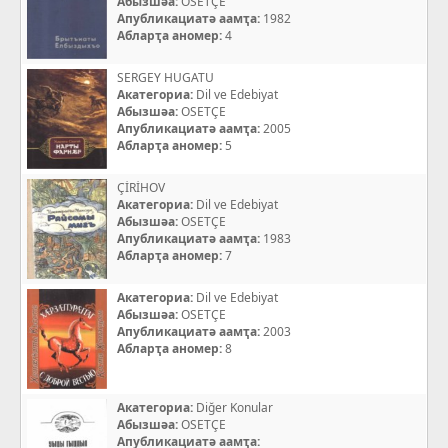
Абызшәа:
OSETÇE
Апубликациатә аамҭа:
1982
Абларҭа аномер:
4
SERGEY HUGATU
Акатегориа:
Dil ve Edebiyat
Абызшәа:
OSETÇE
Апубликациатә аамҭа:
2005
Абларҭа аномер:
5
ÇİRİHOV
Акатегориа:
Dil ve Edebiyat
Абызшәа:
OSETÇE
Апубликациатә аамҭа:
1983
Абларҭа аномер:
7
Акатегориа:
Dil ve Edebiyat
Абызшәа:
OSETÇE
Апубликациатә аамҭа:
2003
Абларҭа аномер:
8
Акатегориа:
Diğer Konular
Абызшәа:
OSETÇE
Апубликациатә аамҭа: