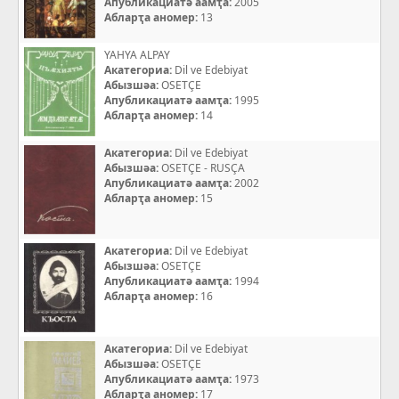
Апубликациатә аамҭа:
2005
Абларҭа аномер:
13
YAHYA ALPAY
Акатегориа:
Dil ve Edebiyat
Абызшәа:
OSETÇE
Апубликациатә аамҭа:
1995
Абларҭа аномер:
14
Акатегориа:
Dil ve Edebiyat
Абызшәа:
OSETÇE - RUSÇA
Апубликациатә аамҭа:
2002
Абларҭа аномер:
15
Акатегориа:
Dil ve Edebiyat
Абызшәа:
OSETÇE
Апубликациатә аамҭа:
1994
Абларҭа аномер:
16
Акатегориа:
Dil ve Edebiyat
Абызшәа:
OSETÇE
Апубликациатә аамҭа:
1973
Абларҭа аномер:
17