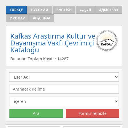
TÜRKÇE
РУССКИЙ
ENGLISH
العربية
АДЫГЭБЗЭ
ИРОНАУ
АҦСШӘА
Kafkas Araştırma Kültür ve
Dayanışma Vakfı Çevrimiçi
Kataloğu
Bulunan Toplam Kayıt: : 14287