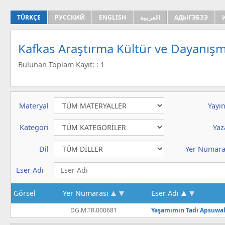
TÜRKÇE
РУССКИЙ
ENGLISH
العربية
АДЫГЭБЗЭ
Kafkas Araştırma Kültür ve Dayanışm
Bulunan Toplam Kayıt: : 1
Materyal
Yayın
Kategori
Yaz
Dil
Yer Numara
Eser Adı
Görsel
Yer Numarası
Eser Adı
DG.M.TR.000681
Yaşamımın Tadı Apsuwal