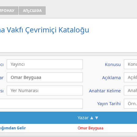
ИРОНАУ
АҦСШӘА
a Vakfı Çevrimiçi Kataloğu
cı
Konusu
ar
Açıklama
sı
Anahtar Kelime
Yayın Tarihi
Yazar
ığımdan Gelir
Omar
Beyguaa