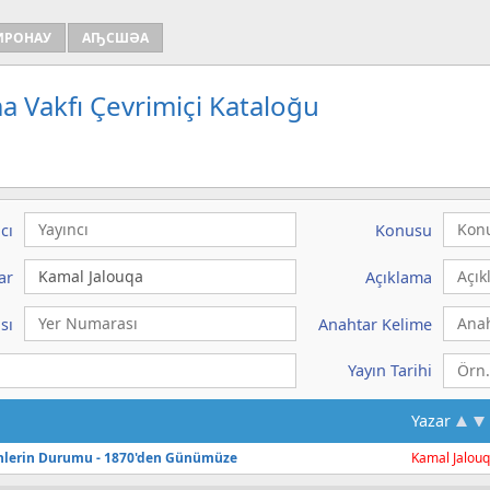
ИРОНАУ
АҦСШӘА
a Vakfı Çevrimiçi Kataloğu
cı
Konusu
ar
Açıklama
sı
Anahtar Kelime
Yayın Tarihi
Yazar
nlerin Durumu - 1870'den Günümüze
Kamal
Jalou