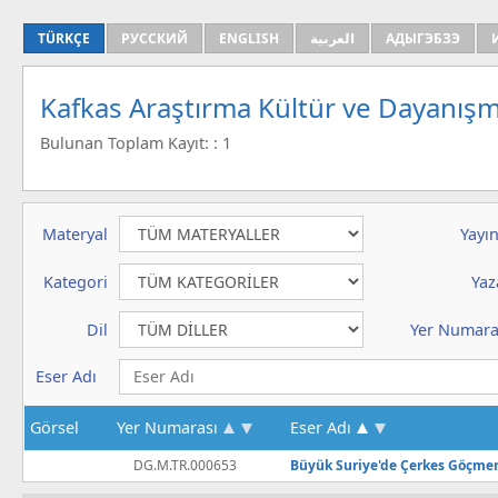
TÜRKÇE
РУССКИЙ
ENGLISH
العربية
АДЫГЭБЗЭ
Kafkas Araştırma Kültür ve Dayanışm
Bulunan Toplam Kayıt: : 1
Materyal
Yayın
Kategori
Yaz
Dil
Yer Numara
Eser Adı
Görsel
Yer Numarası
Eser Adı
DG.M.TR.000653
Büyük Suriye'de Çerkes Göçme