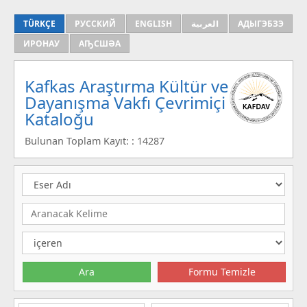
TÜRKÇE
РУССКИЙ
ENGLISH
العربية
АДЫГЭБЗЭ
ИРОНАУ
АҦСШӘА
Kafkas Araştırma Kültür ve
Dayanışma Vakfı Çevrimiçi
Kataloğu
Bulunan Toplam Kayıt: : 14287