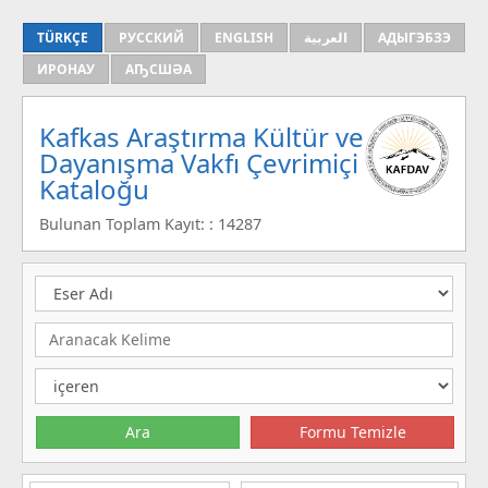
TÜRKÇE
РУССКИЙ
ENGLISH
العربية
АДЫГЭБЗЭ
ИРОНАУ
АҦСШӘА
Kafkas Araştırma Kültür ve
Dayanışma Vakfı Çevrimiçi
Kataloğu
Bulunan Toplam Kayıt: : 14287