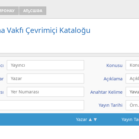
ИРОНАУ
АҦСШӘА
a Vakfı Çevrimiçi Kataloğu
cı
Konusu
ar
Açıklama
sı
Anahtar Kelime
Yayın Tarihi
Yazar
Yayın Ta