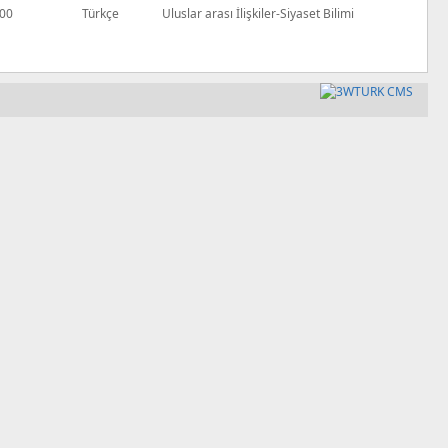
00
Türkçe
Uluslar arası İlişkiler-Siyaset Bilimi