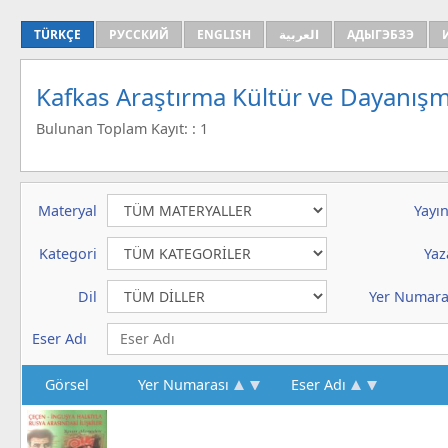
TÜRKÇE
РУССКИЙ
ENGLISH
العربية
АДЫГЭБЗЭ
Kafkas Araştırma Kültür ve Dayanışm
Bulunan Toplam Kayıt: : 1
Materyal
Yayın
Kategori
Yaz
Dil
Yer Numara
Eser Adı
Görsel
Yer Numarası
Eser Adı