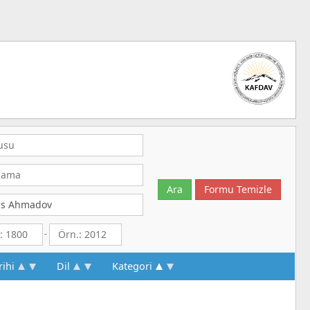
-
rihi
Dil
Kategori