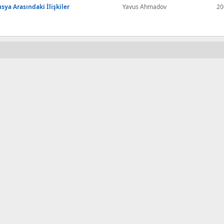
sya Arasındaki İlişkiler
Yavus Ahmadov
20