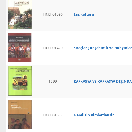
TR.KT.01590
Laz Kültürü
TR.KT.01470
Sıraçlar ( Anşabacılı Ve Hubyarlar
1599
KAFKASYA VE KAFKASYA DIŞINDA
TR.KT.01672
Nerelisin Kimlerdensin