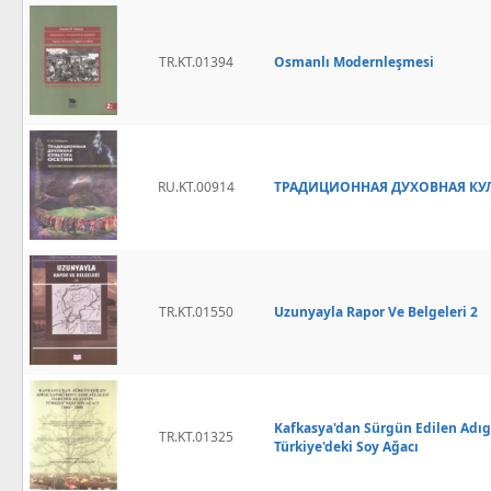
TR.KT.01394
Osmanlı Modernleşmesi
RU.KT.00914
ТРАДИЦИОННАЯ ДУХОВНАЯ КУЛЬ
TR.KT.01550
Uzunyayla Rapor Ve Belgeleri 2
Kafkasya'dan Sürgün Edilen Adıg
TR.KT.01325
Türkiye'deki Soy Ağacı