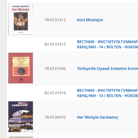
TR.KT.01412
Kürt Mitolojisi
ВЕСТНИК - ИНСТИТУТА ГУМАН
RU.KT.01615
КБНЦ РАН - 14 / BÜLTEN - HÜKÜ
TR.KT.01696
Türkiye'de Siyasal Sistemin Evri
ВЕСТНИК - ИНСТИТУТА ГУМАН
RU.KT.01616
КБНЦ РАН - 13 / BÜLTEN - HÜKÜ
TR.KT.00410
Her Yönüyle Sarıkamış