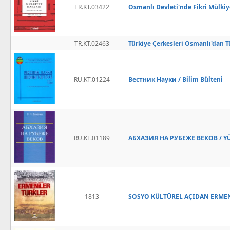
TR.KT.03422
Osmanlı Devleti'nde Fikri Mülkiy
TR.KT.02463
Türkiye Çerkesleri Osmanlı'dan Tü
RU.KT.01224
Вестник Науки / Bilim Bülteni
RU.KT.01189
АБХАЗИЯ НА РУБЕЖЕ ВЕКОВ / Y
1813
SOSYO KÜLTÜREL AÇIDAN ERMEN