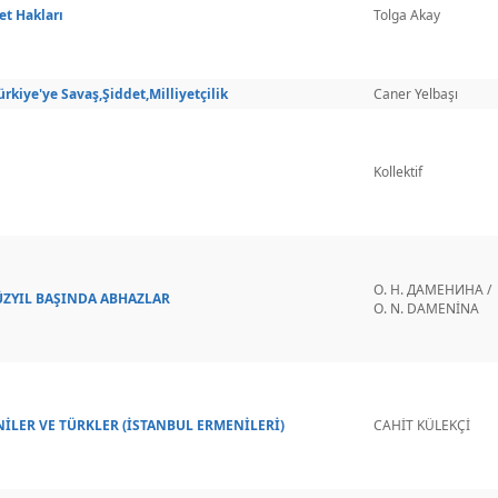
et Hakları
Tolga Akay
rkiye'ye Savaş,Şiddet,Milliyetçilik
Caner Yelbaşı
Kollektif
О. Н. ДАМЕНИНА /
ÜZYIL BAŞINDA ABHAZLAR
O. N. DAMENİNA
İLER VE TÜRKLER (İSTANBUL ERMENİLERİ)
CAHİT KÜLEKÇİ