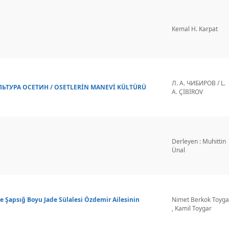
Kemal H. Karpat
Л. А. ЧИБИРОВ / L.
ТУРА ОСЕТИН / OSETLERİN MANEVİ KÜLTÜRÜ
A. ÇİBİROV
Derleyen : Muhittin
Ünal
e Şapsığ Boyu Jade Sülalesi Özdemir Ailesinin
Nimet Berkok Toyga
, Kamil Toygar