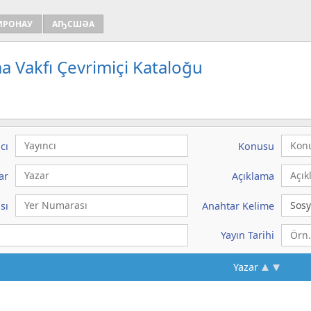
ИРОНАУ
АҦСШӘА
a Vakfı Çevrimiçi Kataloğu
cı
Konusu
ar
Açıklama
sı
Anahtar Kelime
Yayın Tarihi
Yazar