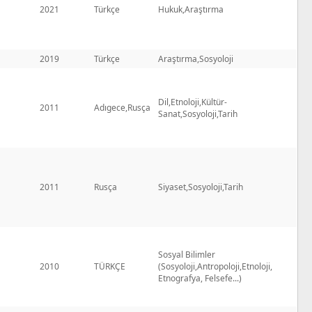
2021
Türkçe
Hukuk,Araştırma
2019
Türkçe
Araştırma,Sosyoloji
Dil,Etnoloji,Kültür-
2011
Adıgece,Rusça
Sanat,Sosyoloji,Tarih
2011
Rusça
Siyaset,Sosyoloji,Tarih
Sosyal Bilimler
2010
TÜRKÇE
(Sosyoloji,Antropoloji,Etnoloji,
Etnografya, Felsefe...)