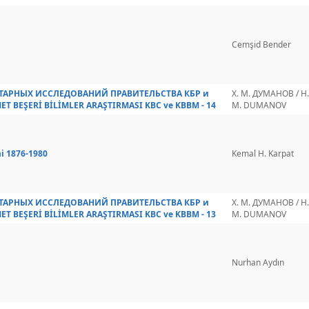
Cemşid Bender
ИТАРНЫХ ИССЛЕДОВАНИЙ ПРАВИТЕЛЬСТВА КБР и
Х. М. ДУМАНОВ / H.
MET BEŞERİ BİLİMLER ARAŞTIRMASI KBC ve KBBM - 14
M. DUMANOV
mi 1876-1980
Kemal H. Karpat
ИТАРНЫХ ИССЛЕДОВАНИЙ ПРАВИТЕЛЬСТВА КБР и
Х. М. ДУМАНОВ / H.
MET BEŞERİ BİLİMLER ARAŞTIRMASI KBC ve KBBM - 13
M. DUMANOV
Nurhan Aydın