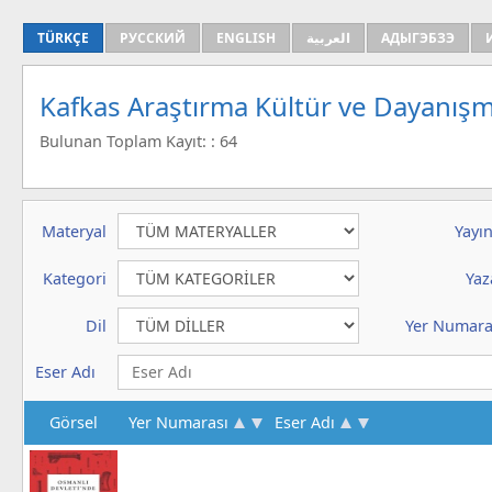
TÜRKÇE
РУССКИЙ
ENGLISH
العربية
АДЫГЭБЗЭ
Kafkas Araştırma Kültür ve Dayanışm
Bulunan Toplam Kayıt: : 64
Materyal
Yayın
Kategori
Yaz
Dil
Yer Numara
Eser Adı
Görsel
Yer Numarası
Eser Adı