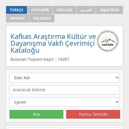
TÜRKÇE
РУССКИЙ
ENGLISH
العربية
АДЫГЭБЗЭ
ИРОНАУ
АҦСШӘА
Kafkas Araştırma Kültür ve
Dayanışma Vakfı Çevrimiçi
Kataloğu
Bulunan Toplam Kayıt: : 14287