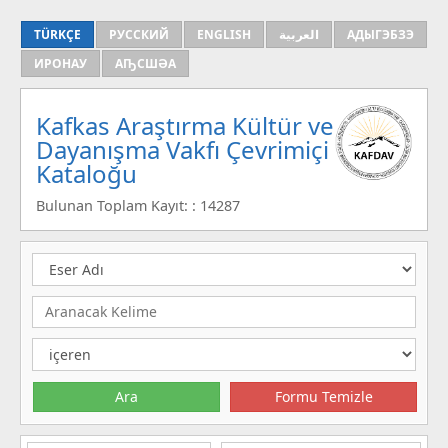
TÜRKÇE
РУССКИЙ
ENGLISH
العربية
АДЫГЭБЗЭ
ИРОНАУ
АҦСШӘА
Kafkas Araştırma Kültür ve
Dayanışma Vakfı Çevrimiçi
Kataloğu
Bulunan Toplam Kayıt: : 14287