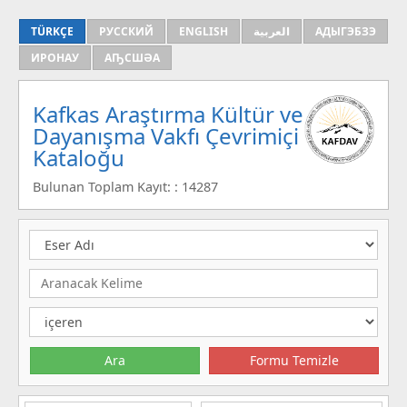
TÜRKÇE
РУССКИЙ
ENGLISH
العربية
АДЫГЭБЗЭ
ИРОНАУ
АҦСШӘА
Kafkas Araştırma Kültür ve
Dayanışma Vakfı Çevrimiçi
Kataloğu
Bulunan Toplam Kayıt: : 14287