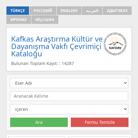
TÜRKÇE
РУССКИЙ
ENGLISH
العربية
АДЫГЭБЗЭ
ИРОНАУ
АҦСШӘА
Kafkas Araştırma Kültür ve
Dayanışma Vakfı Çevrimiçi
Kataloğu
Bulunan Toplam Kayıt: : 14287