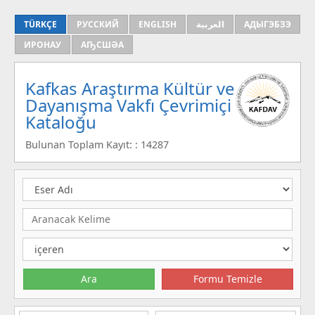
TÜRKÇE
РУССКИЙ
ENGLISH
العربية
АДЫГЭБЗЭ
ИРОНАУ
АҦСШӘА
Kafkas Araştırma Kültür ve
Dayanışma Vakfı Çevrimiçi
Kataloğu
Bulunan Toplam Kayıt: : 14287