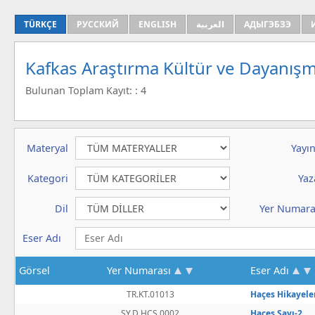
TÜRKÇE
РУССКИЙ
ENGLISH
العربية
АДЫГЭБЗЭ
Kafkas Araştırma Kültür ve Dayanışm
Bulunan Toplam Kayıt: : 4
Materyal
Yayın
Kategori
Yaz
Dil
Yer Numara
Eser Adı
Görsel
Yer Numarası
Eser Adı
TR.KT.01013
Haçes Hikayele
SY.D.HCS.0002
Haceş Sayı-2