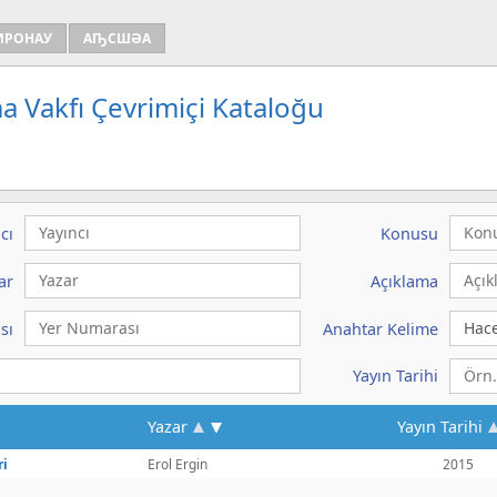
ИРОНАУ
АҦСШӘА
a Vakfı Çevrimiçi Kataloğu
cı
Konusu
ar
Açıklama
sı
Anahtar Kelime
Yayın Tarihi
Yazar
Yayın Tarihi
ri
Erol Ergin
2015