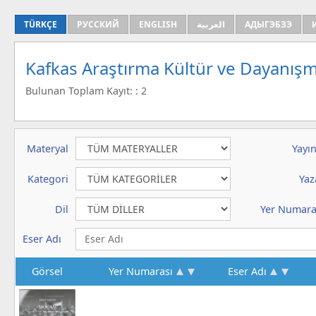
TÜRKÇE
РУССКИЙ
ENGLISH
العربية
АДЫГЭБЗЭ
Kafkas Araştırma Kültür ve Dayanışm
Bulunan Toplam Kayıt: : 2
Materyal
Yayın
Kategori
Yaz
Dil
Yer Numara
Eser Adı
Görsel
Yer Numarası
Eser Adı