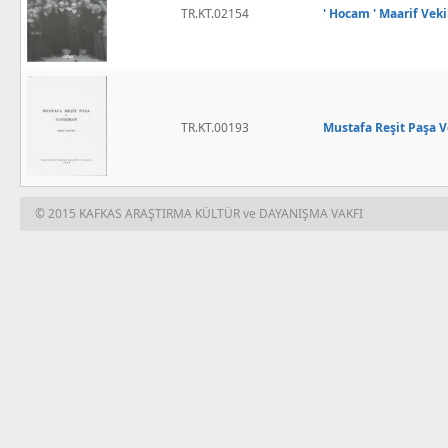
TR.KT.02154
' Hocam ' Maarif Veki
TR.KT.00193
Mustafa Reşit Paşa 
© 2015 KAFKAS ARAŞTIRMA KÜLTÜR ve DAYANIŞMA VAKFI