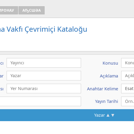
ИРОНАУ
АҦСШӘА
a Vakfı Çevrimiçi Kataloğu
cı
Konusu
ar
Açıklama
sı
Anahtar Kelime
Yayın Tarihi
Yazar