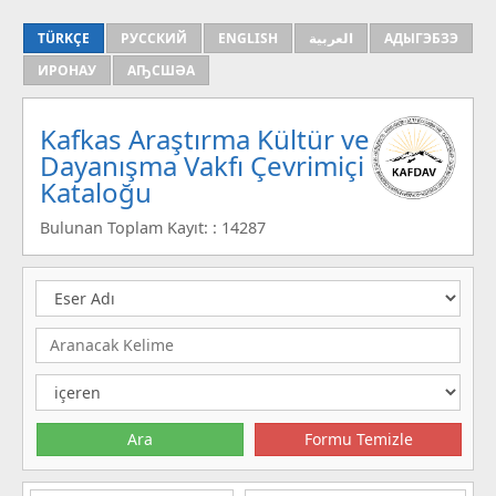
TÜRKÇE
РУССКИЙ
ENGLISH
العربية
АДЫГЭБЗЭ
ИРОНАУ
АҦСШӘА
Kafkas Araştırma Kültür ve
Dayanışma Vakfı Çevrimiçi
Kataloğu
Bulunan Toplam Kayıt: : 14287