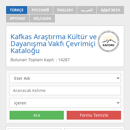
TÜRKÇE
РУССКИЙ
ENGLISH
العربية
АДЫГЭБЗЭ
ИРОНАУ
АҦСШӘА
Kafkas Araştırma Kültür ve
Dayanışma Vakfı Çevrimiçi
Kataloğu
Bulunan Toplam Kayıt: : 14287