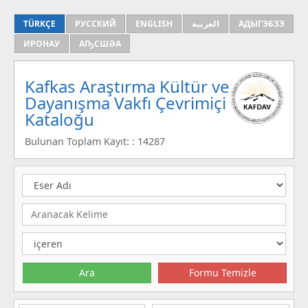
TÜRKÇE
РУССКИЙ
ENGLISH
العربية
АДЫГЭБЗЭ
ИРОНАУ
АҦСШӘА
Kafkas Araştırma Kültür ve
Dayanışma Vakfı Çevrimiçi
Kataloğu
Bulunan Toplam Kayıt: : 14287