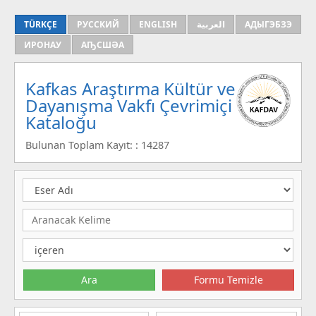
TÜRKÇE
РУССКИЙ
ENGLISH
العربية
АДЫГЭБЗЭ
ИРОНАУ
АҦСШӘА
Kafkas Araştırma Kültür ve
Dayanışma Vakfı Çevrimiçi
Kataloğu
Bulunan Toplam Kayıt: : 14287