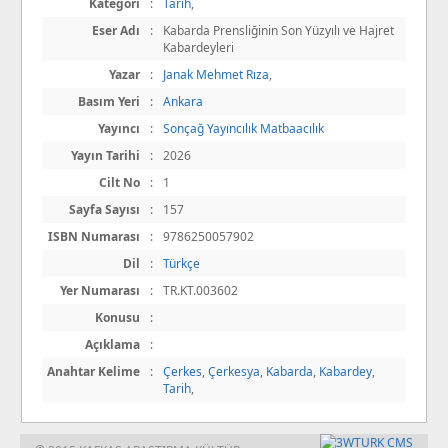
Kategori
:
Tarih
,
Eser Adı
:
Kabarda Prensliğinin Son Yüzyılı ve Hajret
Kabardeyleri
Yazar
:
Janak Mehmet Rıza
,
Basım Yeri
:
Ankara
Yayıncı
:
Sonçağ Yayıncılık Matbaacılık
Yayın Tarihi
:
2026
Cilt No
:
1
Sayfa Sayısı
:
157
ISBN Numarası
:
9786250057902
Dil
:
Türkçe
Yer Numarası
:
TR.KT.003602
Konusu
:
Açıklama
:
Anahtar Kelime
:
Çerkes
,
Çerkesya
,
Kabarda
,
Kabardey
,
Tarih
,