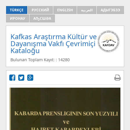
TÜRKÇE
РУССКИЙ
ENGLISH
العربية
АДЫГЭБЗЭ
ИРОНАУ
АҦСШӘА
Kafkas Araştırma Kültür ve
Dayanışma Vakfı Çevrimiçi
Kataloğu
Bulunan Toplam Kayıt: : 14280