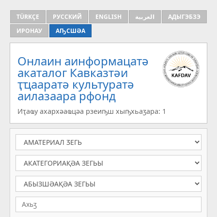
TÜRKÇE
РУССКИЙ
ENGLISH
العربية
АДЫГЭБЗЭ
ИРОНАУ
АҦСШӘА
Онлаин аинформацатә
aкаталог Кавказтәи
ҭҵааратә культуратә
аилазаара рфонд
Иҭаҩу ахархәаҩцәа рзеиҧш хыҧхьаӡара: 1