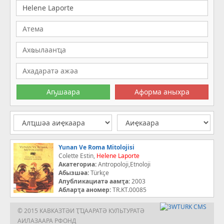
Yunan Ve Roma Mitolojisi
Colette Estin,
Helene
Laporte
Акатегориа:
Antropoloji,Etnoloji
Абызшәа:
Türkçe
Апубликациатә аамҭа:
2003
Абларҭа аномер:
TR.KT.00085
© 2015 КАВКАЗТӘИ ҬҴААРАТӘ КУЛЬТУРАТӘ
АИЛАЗААРА РФОНД